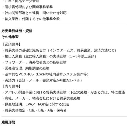
・在庫・商品データ管理
・請求書処理および関連事務業務
・社内関連部署との連携、問い合わせ対応
・輸入業務に付随するその他事務全般
必要業務経歴・資格
その他希望
【必須要件】
・貿易実務の基礎知識ある方（インコタームズ、貿易書類、決済方法など）
・輸出入業務（主に輸入業務）の実務経験（1～3年以上必須）
・フォワーダー、海外取引先との折衝経験
・受発注管理、納期調整の経験
・基本的なPCスキル（Excelや社内基幹システム操作等）
・英語力（会話・メール・書類対応が可能なレベル）
【尚可要件】
・アパレル関連事業における貿易実務経験（下記の経験）がある方は、特に優遇
・商社、メーカー、物流会社における貿易実務経験
・原産地証明、EPA／FTA対応に関する知識
・貿易実務検定（C級・B級・A級）保有者
雇用形態