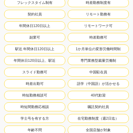
フレックスタイム制有
時差勤務制度有
契約社員
リモート勤務有
年間休日120日以上
リモートワーク可
副業可
時差勤務可
駅近.年間休日120日以上
1か月単位の変形労働時間制
年間休日120日以上、駅近
専門業務型裁量労働制
スライド勤務可
中国駐在員
時差出勤可
語学（中国語）が活かせる
時短勤務相談可
40代歓迎
時短間勤務応相談
嘱託契約社員
学士号を有する方
在宅勤務制度（週2日迄）
年齢不問
全国店舗が対象