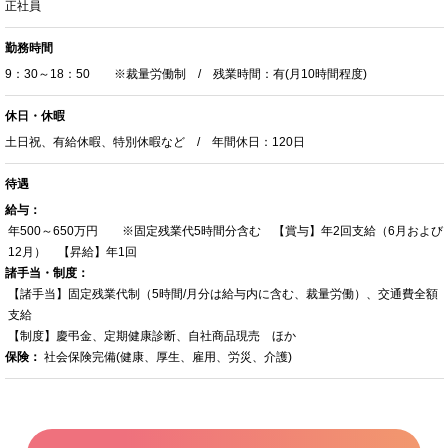
正社員
勤務時間
9：30～18：50 ※裁量労働制 / 残業時間：有(月10時間程度)
休日・休暇
土日祝、有給休暇、特別休暇など / 年間休日：120日
待遇
給与：
年500～650万円 ※固定残業代5時間分含む 【賞与】年2回支給（6月および
12月） 【昇給】年1回
諸手当・制度：
【諸手当】固定残業代制（5時間/月分は給与内に含む、裁量労働）、交通費全額
支給
【制度】慶弔金、定期健康診断、自社商品現売 ほか
保険：
社会保険完備(健康、厚生、雇用、労災、介護)