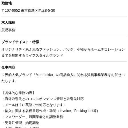
勤務地
〒107-0052 東京都港区赤坂8-5-30
求人職種
貿易事務
ブランドテイスト・特徴
オリジナリティあふれるファッション、バッグ、小物からホームデコレーション
までを展開するライフスタイルブランド
仕事内容
世界的人気ブランド「Marimekko」の商品輸入に関わる貿易事務業務をお任せい
たします。
【具体的な業務内容】
・海外取引先とのコレスポンデンス管理と取引先対応
（メールは主に英語での対応となります）
・輸入に関する各種書類作成・確認（Invoice、Packing List等）
・フォワーダー、通関業者との調整業務
・受発注管理、納期調整