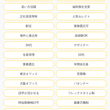
若い方活躍
福利厚生充実
正社員登用有
人気セレクト
駅近
業務委託可
海外と接点有
未経験OK
30代
デザイナー
生産管理
20代
業務委託
年間休日多
東京オフィス
営業職
大阪オフィス
パタンナー
語学が活かせる
フレックスタイム制
時短勤務検討可
裁量労働制