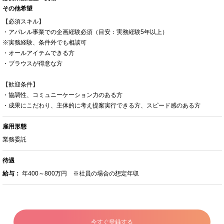
その他希望
【必須スキル】
・アパレル事業での企画経験必須（目安：実務経験5年以上）
※実務経験、条件外でも相談可
・オールアイテムできる方
・ブラウスが得意な方
【歓迎条件】
・協調性、コミュニーケーション力のある方
・成果にこだわり、主体的に考え提案実行できる方、スピード感のある方
雇用形態
業務委託
待遇
給与：
年400～800万円 ※社員の場合の想定年収
今すぐ登録する