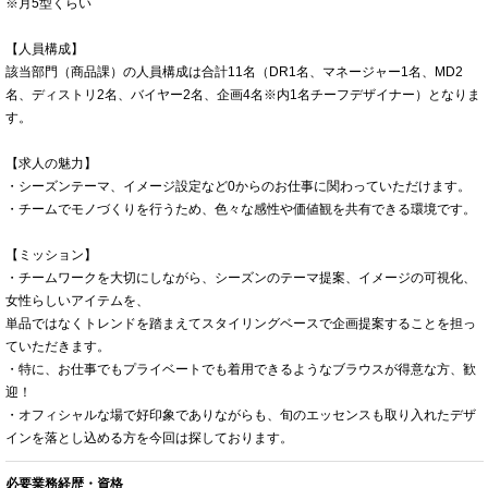
※月5型くらい
【人員構成】
該当部門（商品課）の人員構成は合計11名（DR1名、マネージャー1名、MD2
名、ディストリ2名、バイヤー2名、企画4名※内1名チーフデザイナー）となりま
す。
【求人の魅力】
・シーズンテーマ、イメージ設定など0からのお仕事に関わっていただけます。
・チームでモノづくりを行うため、色々な感性や価値観を共有できる環境です。
【ミッション】
・チームワークを大切にしながら、シーズンのテーマ提案、イメージの可視化、
女性らしいアイテムを、
単品ではなくトレンドを踏まえてスタイリングベースで企画提案することを担っ
ていただきます。
・特に、お仕事でもプライベートでも着用できるようなブラウスが得意な方、歓
迎！
・オフィシャルな場で好印象でありながらも、旬のエッセンスも取り入れたデザ
インを落とし込める方を今回は探しております。
必要業務経歴・資格