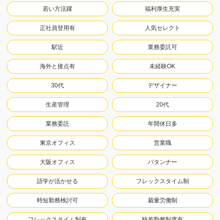
若い方活躍
福利厚生充実
正社員登用有
人気セレクト
駅近
業務委託可
海外と接点有
未経験OK
30代
デザイナー
生産管理
20代
業務委託
年間休日多
東京オフィス
営業職
大阪オフィス
パタンナー
語学が活かせる
フレックスタイム制
時短勤務検討可
裁量労働制
フレックスタイム制有
時差勤務制度有