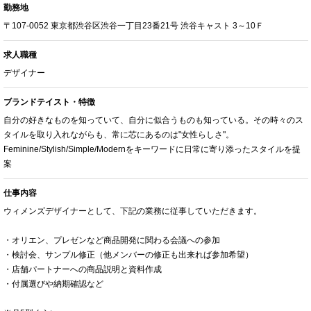
勤務地
〒107-0052 東京都渋谷区渋谷一丁目23番21号 渋谷キャスト 3～10Ｆ
求人職種
デザイナー
ブランドテイスト・特徴
自分の好きなものを知っていて、自分に似合うものも知っている。その時々のス
タイルを取り入れながらも、常に芯にあるのは"女性らしさ"。
Feminine/Stylish/Simple/Modernをキーワードに日常に寄り添ったスタイルを提
案
仕事内容
ウィメンズデザイナーとして、下記の業務に従事していただきます。
・オリエン、プレゼンなど商品開発に関わる会議への参加
・検討会、サンプル修正（他メンバーの修正も出来れば参加希望）
・店舗パートナーへの商品説明と資料作成
・付属選びや納期確認など