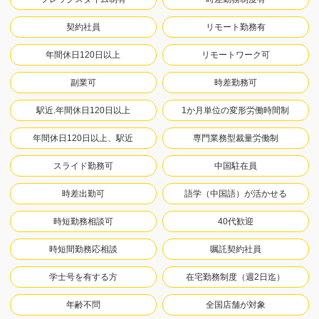
契約社員
リモート勤務有
年間休日120日以上
リモートワーク可
副業可
時差勤務可
駅近.年間休日120日以上
1か月単位の変形労働時間制
年間休日120日以上、駅近
専門業務型裁量労働制
スライド勤務可
中国駐在員
時差出勤可
語学（中国語）が活かせる
時短勤務相談可
40代歓迎
時短間勤務応相談
嘱託契約社員
学士号を有する方
在宅勤務制度（週2日迄）
年齢不問
全国店舗が対象