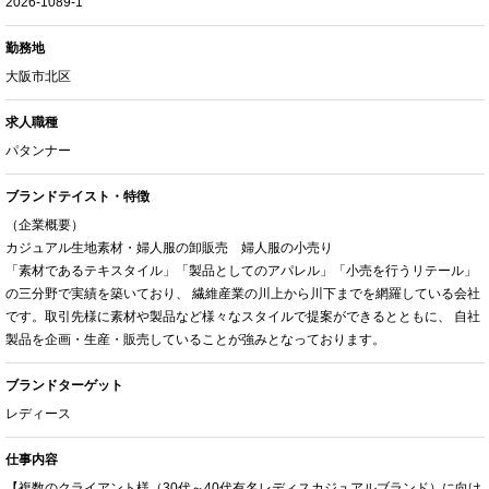
2026-1089-1
勤務地
大阪市北区
求人職種
パタンナー
ブランドテイスト・特徴
（企業概要）
カジュアル生地素材・婦人服の卸販売 婦人服の小売り
「素材であるテキスタイル」「製品としてのアパレル」「小売を行うリテール」
の三分野で実績を築いており、 繊維産業の川上から川下までを網羅している会社
です。取引先様に素材や製品など様々なスタイルで提案ができるとともに、 自社
製品を企画・生産・販売していることが強みとなっております。
ブランドターゲット
レディース
仕事内容
【複数のクライアント様（30代～40代有名レディスカジュアルブランド）に向け