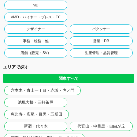
MD
VMD・バイヤー・プレス・EC
デザイナー
パタンナー
事務・総務・他
営業・DB
店舗（販売・SV）
生産管理・品質管理
エリアで探す
関東すべて
六本木・青山一丁目・赤坂・虎ノ門
池尻大橋・三軒茶屋
恵比寿・広尾・目黒・五反田
新宿・代々木
代官山・中目黒・自由が丘