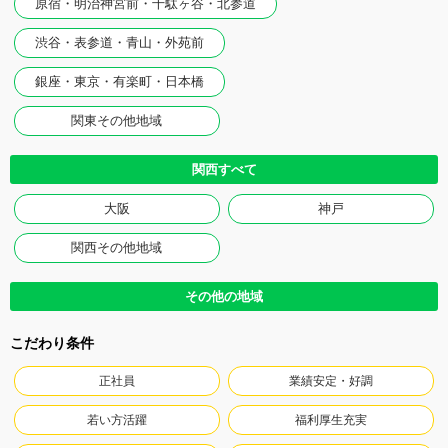
原宿・明治神宮前・千駄ヶ谷・北参道
渋谷・表参道・青山・外苑前
銀座・東京・有楽町・日本橋
関東その他地域
関西すべて
大阪
神戸
関西その他地域
その他の地域
こだわり条件
正社員
業績安定・好調
若い方活躍
福利厚生充実