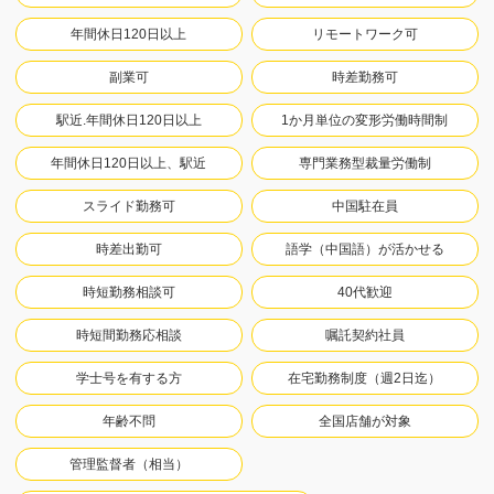
年間休日120日以上
リモートワーク可
副業可
時差勤務可
駅近.年間休日120日以上
1か月単位の変形労働時間制
年間休日120日以上、駅近
専門業務型裁量労働制
スライド勤務可
中国駐在員
時差出勤可
語学（中国語）が活かせる
時短勤務相談可
40代歓迎
時短間勤務応相談
嘱託契約社員
学士号を有する方
在宅勤務制度（週2日迄）
年齢不問
全国店舗が対象
管理監督者（相当）