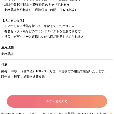
・経験年数10年以上～35年位迄のキャリアある方
・業務委託契約相談可（通勤必須、時間・日数は相談）
【求める人物像】
・モノづくりに情熱を持って、細部までこだわれる人
・有名セレクト系などのブランドテイストを理解できる方
・営業、デザイナーと連携しながら商品開発を進められる方
雇用形態
業務委託
待遇
給与：
年収：（基準値）180～360万位 ※働き方の相談で確定いたします。
諸手当・制度：
通勤交通費支給
今すぐ登録する
すでにMORIパーソネル・クリエイツにご登録いただいている方は
こち