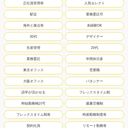
正社員登用有
人気セレクト
駅近
業務委託可
海外と接点有
未経験OK
30代
デザイナー
生産管理
20代
業務委託
年間休日多
東京オフィス
営業職
大阪オフィス
パタンナー
語学が活かせる
フレックスタイム制
時短勤務検討可
裁量労働制
フレックスタイム制有
時差勤務制度有
契約社員
リモート勤務有