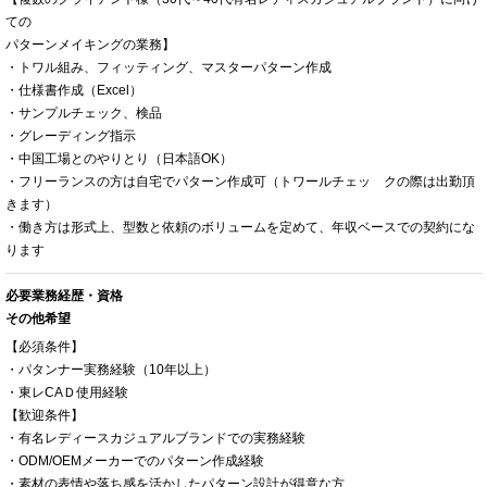
ての
パターンメイキングの業務】
・トワル組み、フィッティング、マスターパターン作成
・仕様書作成（Excel）
・サンプルチェック、検品
・グレーディング指示
・中国工場とのやりとり（日本語OK）
・フリーランスの方は自宅でパターン作成可（トワールチェッ クの際は出勤頂
きます）
・働き方は形式上、型数と依頼のボリュームを定めて、年収ベースでの契約にな
ります
必要業務経歴・資格
その他希望
【必須条件】
・パタンナー実務経験（10年以上）
・東レCAＤ使用経験
【歓迎条件】
・有名レディースカジュアルブランドでの実務経験
・ODM/OEMメーカーでのパターン作成経験
・素材の表情や落ち感を活かしたパターン設計が得意な方