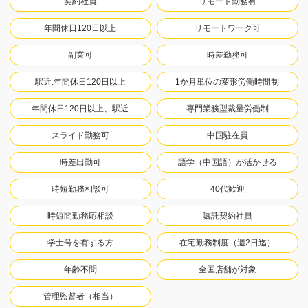
契約社員
リモート勤務有
年間休日120日以上
リモートワーク可
副業可
時差勤務可
駅近.年間休日120日以上
1か月単位の変形労働時間制
年間休日120日以上、駅近
専門業務型裁量労働制
スライド勤務可
中国駐在員
時差出勤可
語学（中国語）が活かせる
時短勤務相談可
40代歓迎
時短間勤務応相談
嘱託契約社員
学士号を有する方
在宅勤務制度（週2日迄）
年齢不問
全国店舗が対象
管理監督者（相当）