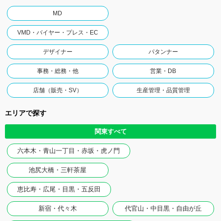
MD
VMD・バイヤー・プレス・EC
デザイナー
パタンナー
事務・総務・他
営業・DB
店舗（販売・SV）
生産管理・品質管理
エリアで探す
関東すべて
六本木・青山一丁目・赤坂・虎ノ門
池尻大橋・三軒茶屋
恵比寿・広尾・目黒・五反田
新宿・代々木
代官山・中目黒・自由が丘