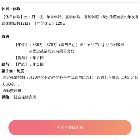
休日・休暇
【休日休暇】土・日・祝、年末年始、夏季休暇、有給休暇（6か月経過後の年次有
給休暇日数12日） 【年間休日】120日
待遇
【年俸】：336万～378万（賞与含む）※キャリアにより応相談可
※固定残業代20時間分含む
【賞与】：年２回
給与：
【昇給】：年１回
諸手当・制度：
固定残業代制（月20時間分の時間外手当は給与に含む／超過した場合は法定どお
り支給）、
通勤交通費
保険：
社会保険完備
今すぐ登録する