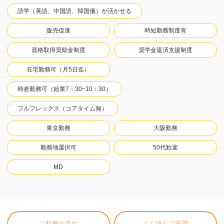
語学（英語、中国語、韓国儀）が活かせる
販売促進
時短勤務制度有
資格取得奨励金制度
奨学金返済支援制度
在宅勤務可（月5日迄）
時差勤務可（始業7：30~10：30）
フルフレックス（コアタイム無）
東京勤務
大阪勤務
勤務地選択可
50代歓迎
MD
ご利用の流れ
よく頂くご質問