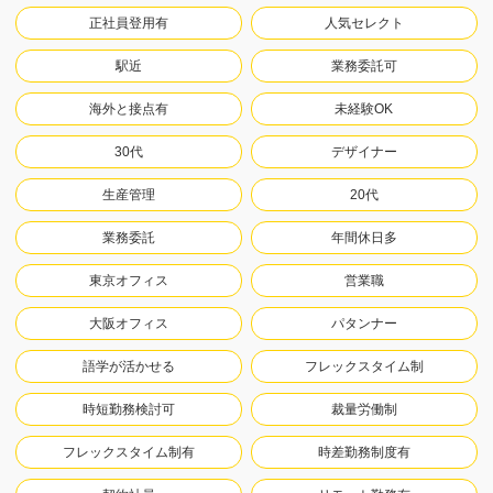
正社員登用有
人気セレクト
駅近
業務委託可
海外と接点有
未経験OK
30代
デザイナー
生産管理
20代
業務委託
年間休日多
東京オフィス
営業職
大阪オフィス
パタンナー
語学が活かせる
フレックスタイム制
時短勤務検討可
裁量労働制
フレックスタイム制有
時差勤務制度有