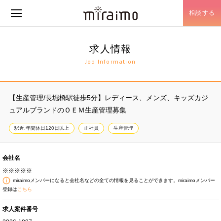
相談する
メニュー開閉
求人情報
Job Information
【生産管理/長堀橋駅徒歩5分】レディース、メンズ、キッズカジ
ュアルブランドのＯＥＭ生産管理募集
駅近.年間休日120日以上
正社員
生産管理
会社名
※※※※※
miraimoメンバーになると会社名などの全ての情報を見ることができます。miraimoメンバー
登録は
こちら
求人案件番号