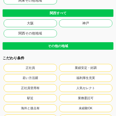
関東その他地域
関西すべて
大阪
神戸
関西その他地域
その他の地域
こだわり条件
正社員
業績安定・好調
若い方活躍
福利厚生充実
正社員登用有
人気セレクト
駅近
業務委託可
海外と接点有
未経験OK