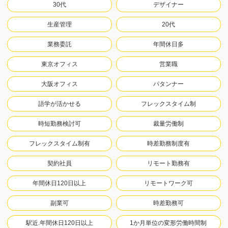
30代
デザイナー
生産管理
20代
業務委託
年間休日多
東京オフィス
営業職
大阪オフィス
パタンナー
語学が活かせる
フレックスタイム制
時短勤務検討可
裁量労働制
フレックスタイム制有
時差勤務制度有
契約社員
リモート勤務有
年間休日120日以上
リモートワーク可
副業可
時差勤務可
駅近.年間休日120日以上
1か月単位の変形労働時間制