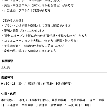
・VMD / 空間デザインへの理解・興味がある方
・英語・中国語スキル（海外出店がある場合）がある方
・什器企画・プロダクト知識がある方
【求める人物像】
・ブランドの世界観を空間として正確に翻訳できる方
・現場と細部に強くこだわれる方
・“絶対にオープンを間に合わせる”責任感と柔軟な動きができる方
・コミュニケーションを大切にできる方（現場・社内双方）
・美意識が高く、細部の仕上がりに妥協しない方
・変化の早い環境でも前向きに楽しめる方
雇用形態
正社員
勤務時間
9：30～18：30 / 残業時間：有(月20～30時間程度)
休日・休暇
本社勤務（EC含む）は基本土日休み、夏季休暇3日・冬季休暇4日・誕生日休暇1
日・有給休暇・生理休暇・介護休暇・慶弔休暇 / 年間休日：118日