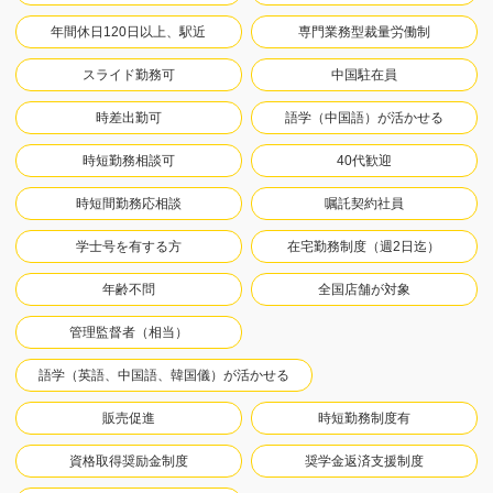
年間休日120日以上、駅近
専門業務型裁量労働制
スライド勤務可
中国駐在員
時差出勤可
語学（中国語）が活かせる
時短勤務相談可
40代歓迎
時短間勤務応相談
嘱託契約社員
学士号を有する方
在宅勤務制度（週2日迄）
年齢不問
全国店舗が対象
管理監督者（相当）
語学（英語、中国語、韓国儀）が活かせる
販売促進
時短勤務制度有
資格取得奨励金制度
奨学金返済支援制度