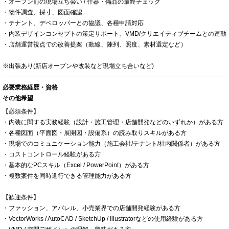
・オープン前の現場立ち会い / 什器・備品の最終チェック
・物件調査、採寸、図面確認
・テナント、デベロッパーとの協議、各種申請対応
・内装デザインコンセプトの策定サポート、VMD/クリエイティブチームとの連動
・店舗運営視点での改善提案（動線、陳列、照度、素材選定など）
※出張あり(新店オープンや改装など現場立ち合いなど)
必要業務経歴・資格
その他希望
【必須条件】
・内装に関する実務経験（設計・施工管理・店舗開発などのいずれか）がある方
・各種図面（平面図・展開図・設備系）の読み取りスキルがある方
・現場でのコミュニケーション能力（施工会社/テナント/社内関係者）がある方
・コストコントロール経験がある方
・基本的なPCスキル（Excel / PowerPoint）がある方
・複数案件を同時進行できる管理能力がある方
【歓迎条件】
・ファッション、アパレル、小売業界での店舗開発経験がある方
・VectorWorks / AutoCAD / SketchUp / Illustratorなどの使用経験がある方