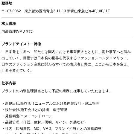
勤務地
〒107-0062 東京都港区南青山3-11-13 新青山東急ビル4F,10F,11F
求人職種
内装監理(VMD含む)
ブランドテイスト・特徴
―日本発を世界へ―私たちは国内における事業拡大とともに、海外事業へと踏み
出していく。目指すは日本発の世界を代表するファッションコングロマリット。
日本のファッション産業に関わるすべての表現者と共に、ここから日本を変え、
世界を変えていく。
仕事内容
ブランドの内装監理担当として下記の業務に従事していただきます。
・新規出店/既存店リニューアルにおける内装設計・施工管理
・設計会社/施工会社との折衝、進行管理
・見積精査/コストコントロール
・品質管理（什器、建材、照明、サイン、外装など）
・社内（店舗運営、MD、VMD、ブランド担当）との連携調整