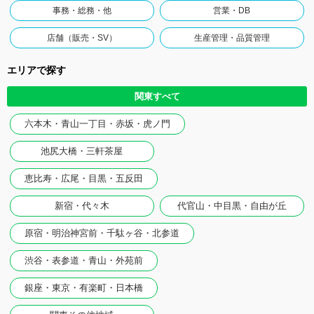
事務・総務・他
営業・DB
店舗（販売・SV）
生産管理・品質管理
エリアで探す
関東すべて
六本木・青山一丁目・赤坂・虎ノ門
池尻大橋・三軒茶屋
恵比寿・広尾・目黒・五反田
新宿・代々木
代官山・中目黒・自由が丘
原宿・明治神宮前・千駄ヶ谷・北参道
渋谷・表参道・青山・外苑前
銀座・東京・有楽町・日本橋