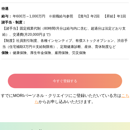
待遇
給与：
年600万～1,000万円 ※前職給与参照 【賞与】年2回 【昇給】年1回
諸手当・制度：
【諸手当】固定残業代制（80時間/月分は給与内に含む、超過分は法定どおり支
給）、交通費(月20,000円まで)
【制度】社員割引制度、各種インセンティブ、有償ストックオプション、渋谷手
当（住宅補助3万円※支給制限有）、定期健康診断、産休、育休制度など
保険：
健康保険、厚生年金保険、雇用保険、労災保険
今すぐ登録する
すでにMORIパーソネル・クリエイツにご登録いただいている方は
こち
ら
からお申し込みいただけます。