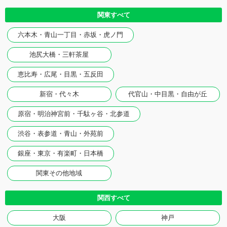
関東すべて
六本木・青山一丁目・赤坂・虎ノ門
池尻大橋・三軒茶屋
恵比寿・広尾・目黒・五反田
新宿・代々木
代官山・中目黒・自由が丘
原宿・明治神宮前・千駄ヶ谷・北参道
渋谷・表参道・青山・外苑前
銀座・東京・有楽町・日本橋
関東その他地域
関西すべて
大阪
神戸