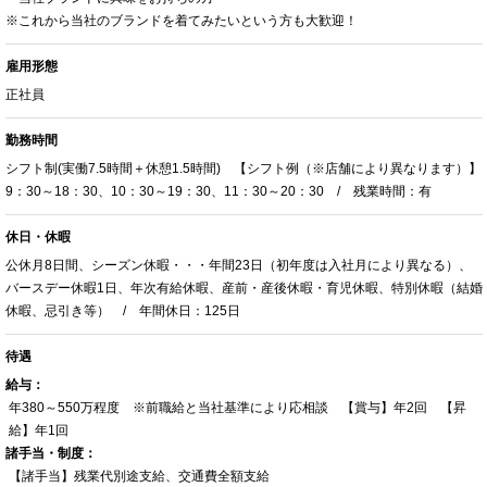
※これから当社のブランドを着てみたいという方も大歓迎！
雇用形態
正社員
勤務時間
シフト制(実働7.5時間＋休憩1.5時間) 【シフト例（※店舗により異なります）】
9：30～18：30、10：30～19：30、11：30～20：30 / 残業時間：有
休日・休暇
公休月8日間、シーズン休暇・・・年間23日（初年度は入社月により異なる）、
バースデー休暇1日、年次有給休暇、産前・産後休暇・育児休暇、特別休暇（結婚
休暇、忌引き等） / 年間休日：125日
待遇
給与：
年380～550万程度 ※前職給と当社基準により応相談 【賞与】年2回 【昇
給】年1回
諸手当・制度：
【諸手当】残業代別途支給、交通費全額支給