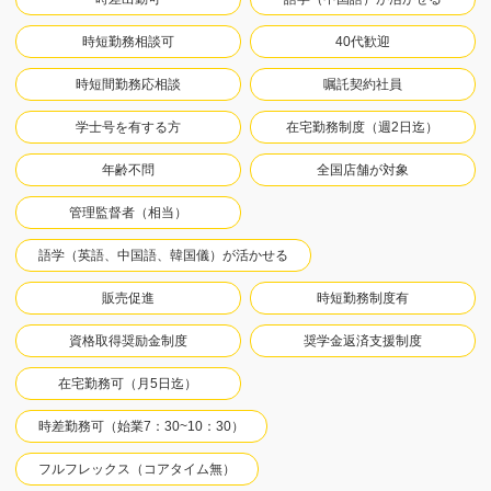
時短勤務相談可
40代歓迎
時短間勤務応相談
嘱託契約社員
学士号を有する方
在宅勤務制度（週2日迄）
年齢不問
全国店舗が対象
管理監督者（相当）
語学（英語、中国語、韓国儀）が活かせる
販売促進
時短勤務制度有
資格取得奨励金制度
奨学金返済支援制度
在宅勤務可（月5日迄）
時差勤務可（始業7：30~10：30）
フルフレックス（コアタイム無）