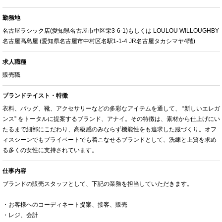
勤務地
名古屋ラシック店(愛知県名古屋市中区栄3-6-1)もしくは LOULOU WILLOUGHBY
名古屋髙島屋 (愛知県名古屋市中村区名駅1-1-4 JR名古屋タカシマヤ4階)
求人職種
販売職
ブランドテイスト・特徴
衣料、バッグ、靴、アクセサリーなどの多彩なアイテムを通して、 “新しいエレガ
ンス” をトータルに提案するブランド、アナイ。その特徴は、素材から仕上げにい
たるまで細部にこだわり、高級感のみならず機能性をも追求した服づくり。オフ
ィスシーンでもプライベートでも着こなせるブランドとして、洗練と上質を求め
る多くの女性に支持されています。
仕事内容
ブランドの販売スタッフとして、下記の業務を担当していただきます。
・お客様へのコーディネート提案、接客、販売
・レジ、会計