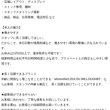
・店舗レイアウト、ディスプレイ
・ストック整理、棚卸
・スタッフスタイリング撮影
・納品、検品、出荷業務、電話対応 など
【求人の魅力】
★働きやすさ
スタッフに長く活躍してほしい。
だからこそ、休日日数や残業削減など、働きやすい環境の整備に力を入れていま
す。
お休みは125日以上で、連休取得も可能です！
残業時間は全社平均10時間程度と少な目で、プライベートとの両立もしやすい環
境です。
★長く活躍できるブランド
年齢に関係なく着こなすことができる「allureville/LOULOU WILLOUGHBY」な
らお客様、スタッフの年齢も幅広く、長く活躍を続けていくことができます。
★顧客様ができるやりがい
お客様に合わせた、丁寧な接客を大切にしています。
接客を重ね、お客様との信頼関係を築いていきます。
自分自身のファンになっていただけること、スタイリングをお任せいただけるこ