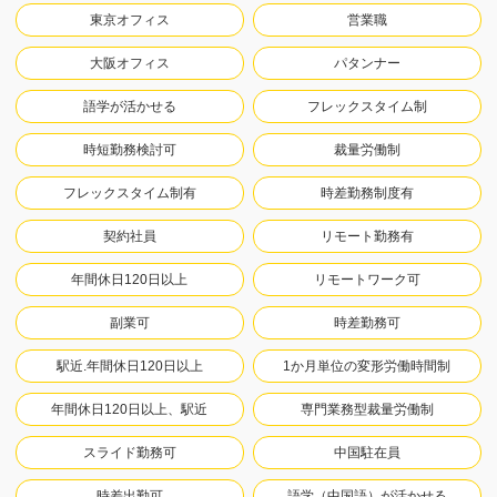
東京オフィス
営業職
大阪オフィス
パタンナー
語学が活かせる
フレックスタイム制
時短勤務検討可
裁量労働制
フレックスタイム制有
時差勤務制度有
契約社員
リモート勤務有
年間休日120日以上
リモートワーク可
副業可
時差勤務可
駅近.年間休日120日以上
1か月単位の変形労働時間制
年間休日120日以上、駅近
専門業務型裁量労働制
スライド勤務可
中国駐在員
時差出勤可
語学（中国語）が活かせる