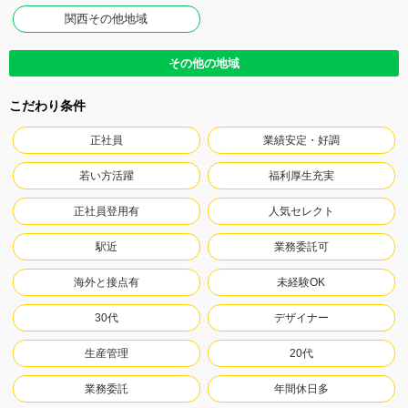
関西その他地域
その他の地域
こだわり条件
正社員
業績安定・好調
若い方活躍
福利厚生充実
正社員登用有
人気セレクト
駅近
業務委託可
海外と接点有
未経験OK
30代
デザイナー
生産管理
20代
業務委託
年間休日多