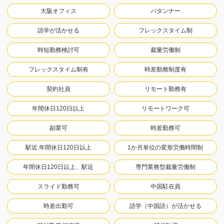
大阪オフィス
パタンナー
語学が活かせる
フレックスタイム制
時短勤務検討可
裁量労働制
フレックスタイム制有
時差勤務制度有
契約社員
リモート勤務有
年間休日120日以上
リモートワーク可
副業可
時差勤務可
駅近.年間休日120日以上
1か月単位の変形労働時間制
年間休日120日以上、駅近
専門業務型裁量労働制
スライド勤務可
中国駐在員
時差出勤可
語学（中国語）が活かせる