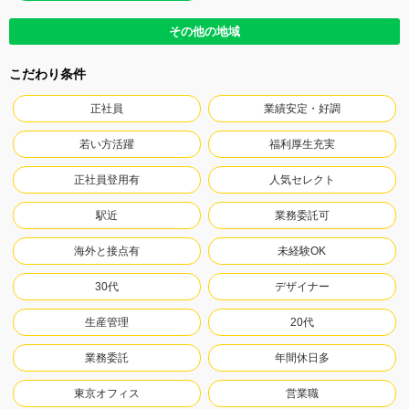
その他の地域
こだわり条件
正社員
業績安定・好調
若い方活躍
福利厚生充実
正社員登用有
人気セレクト
駅近
業務委託可
海外と接点有
未経験OK
30代
デザイナー
生産管理
20代
業務委託
年間休日多
東京オフィス
営業職