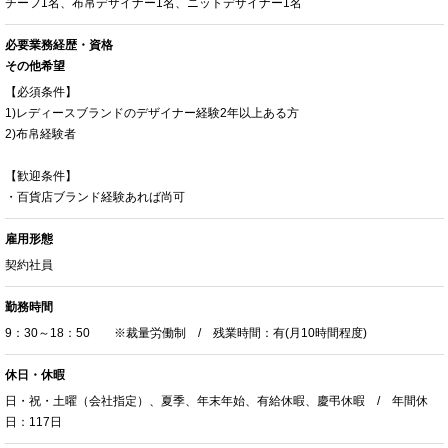
チーフ1名、布帛デザイナー1名、ニットデザイナー1名
必要業務経歴・資格
その他希望
【必須条件】
1)レディースブランドのデザイナー経験2年以上ある方
2)布帛経験者
【歓迎条件】
・百貨店ブランド経験あれば尚可
雇用形態
契約社員
勤務時間
9：30～18：50 ※裁量労働制 / 残業時間：有(月10時間程度)
休日・休暇
日・祝・土曜（会社指定）、夏季、年末年始、有給休暇、慶弔休暇 / 年間休
日：117日