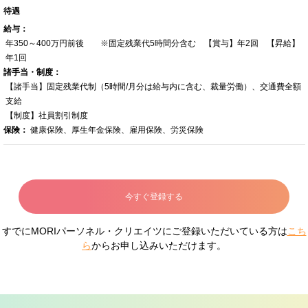
待遇
給与：
年350～400万円前後 ※固定残業代5時間分含む 【賞与】年2回 【昇給】
年1回
諸手当・制度：
【諸手当】固定残業代制（5時間/月分は給与内に含む、裁量労働）、交通費全額
支給
【制度】社員割引制度
保険：
健康保険、厚生年金保険、雇用保険、労災保険
今すぐ登録する
すでにMORIパーソネル・クリエイツにご登録いただいている方は
こち
ら
からお申し込みいただけます。