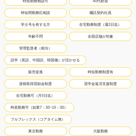
時短勤務相談可
40代歓迎
時短間勤務応相談
嘱託契約社員
学士号を有する方
在宅勤務制度（週2日迄）
年齢不問
全国店舗が対象
管理監督者（相当）
語学（英語、中国語、韓国儀）が活かせる
販売促進
時短勤務制度有
資格取得奨励金制度
奨学金返済支援制度
在宅勤務可（月5日迄）
時差勤務可（始業7：30~10：30）
フルフレックス（コアタイム無）
東京勤務
大阪勤務