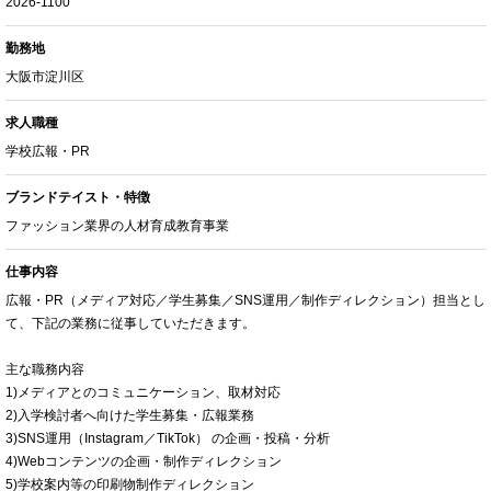
2026-1100
勤務地
大阪市淀川区
求人職種
学校広報・PR
ブランドテイスト・特徴
ファッション業界の人材育成教育事業
仕事内容
広報・PR（メディア対応／学生募集／SNS運用／制作ディレクション）担当とし
て、下記の業務に従事していただきます。
主な職務内容
1)メディアとのコミュニケーション、取材対応
2)入学検討者へ向けた学生募集・広報業務
3)SNS運用（Instagram／TikTok） の企画・投稿・分析
4)Webコンテンツの企画・制作ディレクション
5)学校案内等の印刷物制作ディレクション