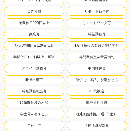
フレックスタイム制有
時差勤務制度有
契約社員
リモート勤務有
年間休日120日以上
リモートワーク可
副業可
時差勤務可
駅近.年間休日120日以上
1か月単位の変形労働時間制
年間休日120日以上、駅近
専門業務型裁量労働制
スライド勤務可
中国駐在員
時差出勤可
語学（中国語）が活かせる
時短勤務相談可
40代歓迎
時短間勤務応相談
嘱託契約社員
学士号を有する方
在宅勤務制度（週2日迄）
年齢不問
全国店舗が対象