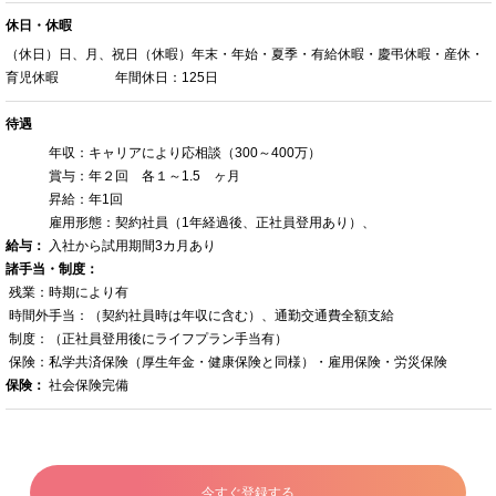
休日・休暇
（休日）日、月、祝日（休暇）年末・年始・夏季・有給休暇・慶弔休暇・産休・
育児休暇 年間休日：125日
待遇
年収：キャリアにより応相談（300～400万）
賞与：年２回 各１～1.5 ヶ月
昇給：年1回
雇用形態：契約社員（1年経過後、正社員登用あり）、
給与：
入社から試用期間3カ月あり
諸手当・制度：
残業：時期により有
時間外手当：（契約社員時は年収に含む）、通勤交通費全額支給
制度：（正社員登用後にライフプラン手当有）
保険：私学共済保険（厚生年金・健康保険と同様）・雇用保険・労災保険
保険：
社会保険完備
今すぐ登録する