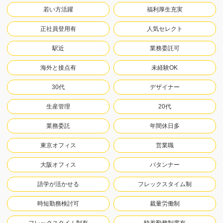
若い方活躍
福利厚生充実
正社員登用有
人気セレクト
駅近
業務委託可
海外と接点有
未経験OK
30代
デザイナー
生産管理
20代
業務委託
年間休日多
東京オフィス
営業職
大阪オフィス
パタンナー
語学が活かせる
フレックスタイム制
時短勤務検討可
裁量労働制