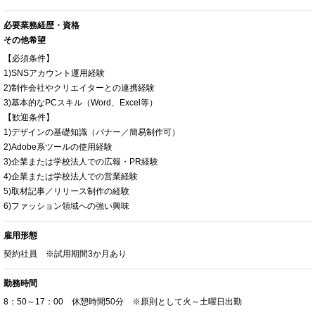
必要業務経歴・資格
その他希望
【必須条件】
1)SNSアカウント運用経験
2)制作会社やクリエイターとの連携経験
3)基本的なPCスキル（Word、Excel等）
【歓迎条件】
1)デザインの基礎知識（バナー／簡易制作可）
2)Adobe系ツールの使用経験
3)企業または学校法人での広報・PR経験
4)企業または学校法人での営業経験
5)取材記事／リリース制作の経験
6)ファッション領域への強い興味
雇用形態
契約社員 ※試用期間3か月あり
勤務時間
8：50～17：00 休憩時間50分 ※原則として火～土曜日出勤