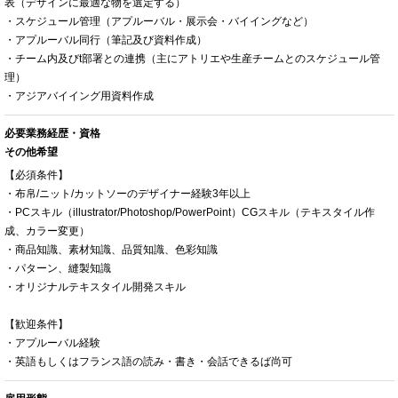
表（デザインに最適な物を選定する）
・スケジュール管理（アプルーバル・展示会・バイイングなど）
・アプルーバル同行（筆記及び資料作成）
・チーム内及びt部署との連携（主にアトリエや生産チームとのスケジュール管
理）
・アジアバイイング用資料作成
必要業務経歴・資格
その他希望
【必須条件】
・布帛/ニット/カットソーのデザイナー経験3年以上
・PCスキル（illustrator/Photoshop/PowerPoint）CGスキル（テキスタイル作
成、カラー変更）
・商品知識、素材知識、品質知識、色彩知識
・パターン、縫製知識
・オリジナルテキスタイル開発スキル
【歓迎条件】
・アプルーバル経験
・英語もしくはフランス語の読み・書き・会話できるば尚可