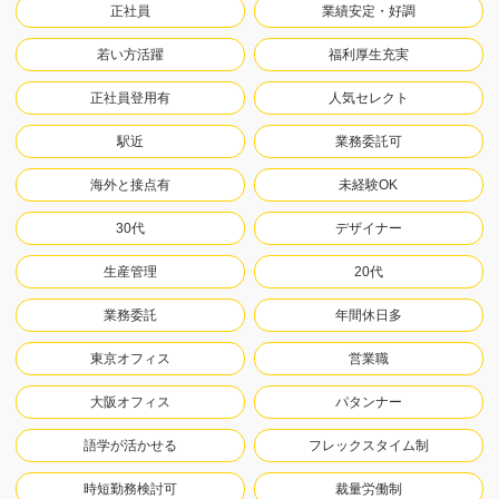
正社員
業績安定・好調
若い方活躍
福利厚生充実
正社員登用有
人気セレクト
駅近
業務委託可
海外と接点有
未経験OK
30代
デザイナー
生産管理
20代
業務委託
年間休日多
東京オフィス
営業職
大阪オフィス
パタンナー
語学が活かせる
フレックスタイム制
時短勤務検討可
裁量労働制