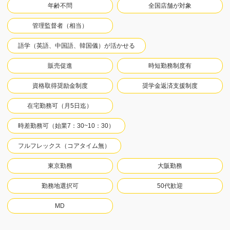
年齢不問
全国店舗が対象
管理監督者（相当）
語学（英語、中国語、韓国儀）が活かせる
販売促進
時短勤務制度有
資格取得奨励金制度
奨学金返済支援制度
在宅勤務可（月5日迄）
時差勤務可（始業7：30~10：30）
フルフレックス（コアタイム無）
東京勤務
大阪勤務
勤務地選択可
50代歓迎
MD