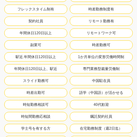
フレックスタイム制有
時差勤務制度有
契約社員
リモート勤務有
年間休日120日以上
リモートワーク可
副業可
時差勤務可
駅近.年間休日120日以上
1か月単位の変形労働時間制
年間休日120日以上、駅近
専門業務型裁量労働制
スライド勤務可
中国駐在員
時差出勤可
語学（中国語）が活かせる
時短勤務相談可
40代歓迎
時短間勤務応相談
嘱託契約社員
学士号を有する方
在宅勤務制度（週2日迄）