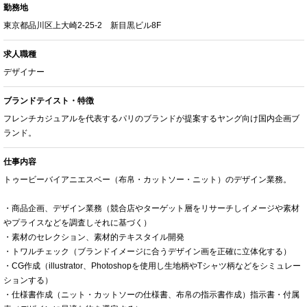
勤務地
東京都品川区上大崎2-25-2 新目黒ビル8F
求人職種
デザイナー
ブランドテイスト・特徴
フレンチカジュアルを代表するパリのブランドが提案するヤング向け国内企画ブ
ランド。
仕事内容
トゥービーバイアニエスベー（布帛・カットソー・ニット）のデザイン業務。
・商品企画、デザイン業務（競合店やターゲット層をリサーチしイメージや素材
やプライスなどを調査しそれに基づく）
・素材のセレクション、素材的テキスタイル開発
・トワルチェック（ブランドイメージに合うデザイン画を正確に立体化する）
・CG作成（illustrator、Photoshopを使用し生地柄やTシャツ柄などをシミュレー
ションする）
・仕様書作成（ニット・カットソーの仕様書、布帛の指示書作成）指示書・付属