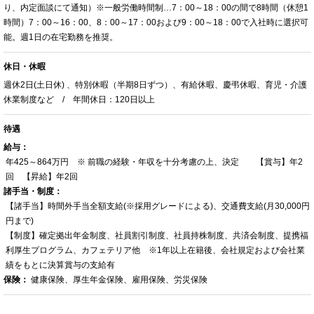
り、内定面談にて通知）※一般労働時間制…7：00～18：00の間で8時間（休憩1
時間）7：00～16：00、8：00～17：00および9：00～18：00で入社時に選択可
能。週1日の在宅勤務を推奨。
休日・休暇
週休2日(土日休) 、特別休暇（半期8日ずつ）、有給休暇、慶弔休暇、育児・介護
休業制度など / 年間休日：120日以上
待遇
給与：
年425～864万円 ※ 前職の経験・年収を十分考慮の上、決定 【賞与】年2
回 【昇給】年2回
諸手当・制度：
【諸手当】時間外手当全額支給(※採用グレードによる)、交通費支給(月30,000円
円まで)
【制度】確定拠出年金制度、社員割引制度、社員持株制度、共済会制度、提携福
利厚生プログラム、カフェテリア他 ※1年以上在籍後、会社規定および会社業
績をもとに決算賞与の支給有
保険：
健康保険、厚生年金保険、雇用保険、労災保険