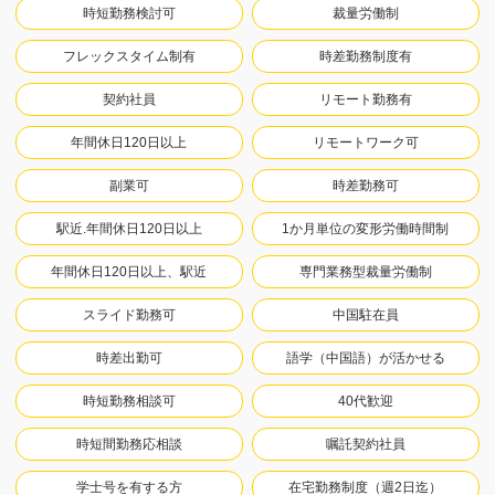
時短勤務検討可
裁量労働制
フレックスタイム制有
時差勤務制度有
契約社員
リモート勤務有
年間休日120日以上
リモートワーク可
副業可
時差勤務可
駅近.年間休日120日以上
1か月単位の変形労働時間制
年間休日120日以上、駅近
専門業務型裁量労働制
スライド勤務可
中国駐在員
時差出勤可
語学（中国語）が活かせる
時短勤務相談可
40代歓迎
時短間勤務応相談
嘱託契約社員
学士号を有する方
在宅勤務制度（週2日迄）