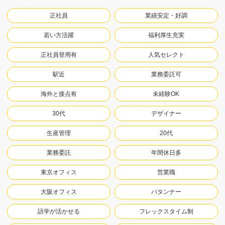
正社員
業績安定・好調
若い方活躍
福利厚生充実
正社員登用有
人気セレクト
駅近
業務委託可
海外と接点有
未経験OK
30代
デザイナー
生産管理
20代
業務委託
年間休日多
東京オフィス
営業職
大阪オフィス
パタンナー
語学が活かせる
フレックスタイム制