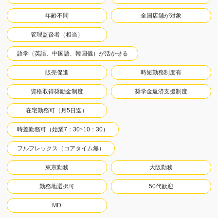
年齢不問
全国店舗が対象
管理監督者（相当）
語学（英語、中国語、韓国儀）が活かせる
販売促進
時短勤務制度有
資格取得奨励金制度
奨学金返済支援制度
在宅勤務可（月5日迄）
時差勤務可（始業7：30~10：30）
フルフレックス（コアタイム無）
東京勤務
大阪勤務
勤務地選択可
50代歓迎
MD