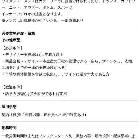
ウィメンズ・メンズはカテゴリー毎に担当分けされており、トップス、カットソ
ー、ニット、アウター、ボトム、スポーツ、
インナーいずれかの担当となります。
※メンズは組織規模が小さいため、一部兼務あり
必要業務経歴・資格
その他希望
【必須条件】
・デザイナー実務経験が5年程度以上
・商品企画～デザイン～本生産の工程を管理できる（自らデザインをし、依頼、
工場発注までの一連の実務経験がある）
・市場や媒体情報を貪欲に収集し、デザインに活かす力がある方
【歓迎条件】
・語学力(英語)は英会話ができれば尚可
雇用形態
契約社員(※２年目以降、正社員への登用制度あり)
勤務時間
一般労働時間制またはフレックスタイム制（業務内容・期待役割・配属部署によ