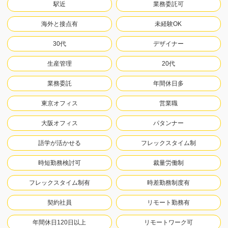
駅近
業務委託可
海外と接点有
未経験OK
30代
デザイナー
生産管理
20代
業務委託
年間休日多
東京オフィス
営業職
大阪オフィス
パタンナー
語学が活かせる
フレックスタイム制
時短勤務検討可
裁量労働制
フレックスタイム制有
時差勤務制度有
契約社員
リモート勤務有
年間休日120日以上
リモートワーク可