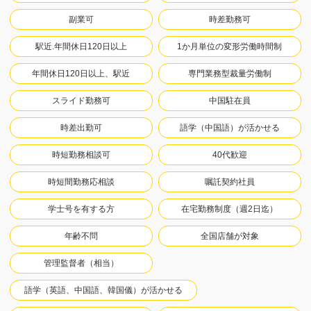
副業可
時差勤務可
駅近.年間休日120日以上
1か月単位の変形労働時間制
年間休日120日以上、駅近
専門業務型裁量労働制
スライド勤務可
中国駐在員
時差出勤可
語学（中国語）が活かせる
時短勤務相談可
40代歓迎
時短間勤務応相談
嘱託契約社員
学士号を有する方
在宅勤務制度（週2日迄）
年齢不問
全国店舗が対象
管理監督者（相当）
語学（英語、中国語、韓国儀）が活かせる