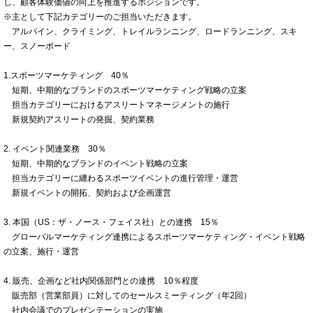
し、顧客体験価値の向上を推進するポジションです。
※主として下記カテゴリーのご担当いただきます。
アルパイン、クライミング、トレイルランニング、ロードランニング、スキ
ー、スノーボード
1.スポーツマーケティング 40％
短期、中期的なブランドのスポーツマーケティング戦略の立案
担当カテゴリーにおけるアスリートマネージメントの施行
新規契約アスリートの発掘、契約業務
2. イベント関連業務 30％
短期、中期的なブランドのイベント戦略の立案
担当カテゴリーに纏わるスポーツイベントの進行管理・運営
新規イベントの開拓、契約および企画運営
3. 本国（US：ザ・ノース・フェイス社）との連携 15％
グローバルマーケティング連携によるスポーツマーケティング・イベント戦略
の立案、施行・運営
4. 販売、企画など社内関係部門との連携 10％程度
販売部（営業部員）に対してのセールスミーティング（年2回）
社内会議でのプレゼンテーションの実施