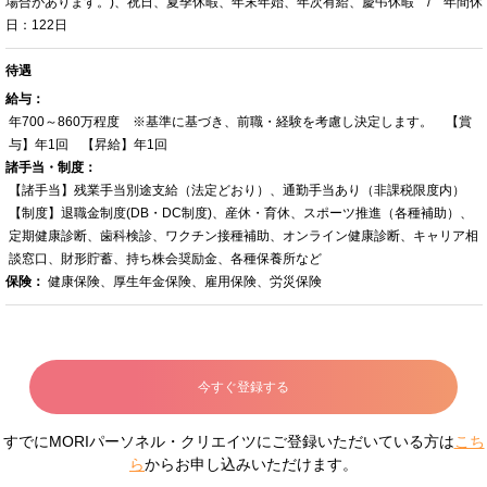
場合があります。)、祝日、夏季休暇、年末年始、年次有給、慶弔休暇 / 年間休
日：122日
待遇
給与：
年700～860万程度 ※基準に基づき、前職・経験を考慮し決定します。 【賞
与】年1回 【昇給】年1回
諸手当・制度：
【諸手当】残業手当別途支給（法定どおり）、通勤手当あり（非課税限度内）
【制度】退職金制度(DB・DC制度)、産休・育休、スポーツ推進（各種補助）、
定期健康診断、歯科検診、ワクチン接種補助、オンライン健康診断、キャリア相
談窓口、財形貯蓄、持ち株会奨励金、各種保養所など
保険：
健康保険、厚生年金保険、雇用保険、労災保険
今すぐ登録する
すでにMORIパーソネル・クリエイツにご登録いただいている方は
こち
ら
からお申し込みいただけます。