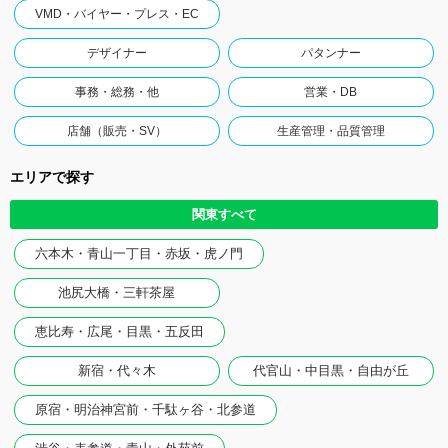
VMD・バイヤー・プレス・EC
デザイナー
パタンナー
事務・総務・他
営業・DB
店舗（販売・SV）
生産管理・品質管理
エリアで探す
関東すべて
六本木・青山一丁目・赤坂・虎ノ門
池尻大橋・三軒茶屋
恵比寿・広尾・目黒・五反田
新宿・代々木
代官山・中目黒・自由が丘
原宿・明治神宮前・千駄ヶ谷・北参道