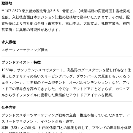
勤務地
〒107-8570 東京都港区北青山3-5-6 青朋ビル【就業場所の変更範囲】当社拠点
全般。入社後当面は本ポジション記載の勤務地で従事いただきます。その後、配
置転換により当社拠点全般（東京本社、富山本店、大阪支店、札幌営業所、福岡
営業所）に異動の可能性があります。
求人職種
スポーツマーケティング担当
ブランドテイスト・特徴
1968年、サンフランシスコでスタート。高品質のグースダウンを惜しげもなく使
用したクオリティの高いスリーピングバッグ、ダウンパーカの原形ともいえる シ
ェラ・パーカ、世界初のドーム型テント「オーバルインテンション」など、アウ
トドアの限界点を高めてきました。今では、アウトドアにとどまらず、カジュア
ルからライフスタイルに密着した機能的なアウトドアアイテムを提案。
仕事内容
ブランドのスポーツマーケティング戦略の立案・推進を担っていただきます。ア
スリートマネジメント、イベント企画・運営、
本国（US）との連携、社内関係部門との協働を通じて、ブランドの世界観を体現