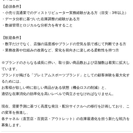
【必須条件】
・小売り流通業でのディストリビューター実務経験がある方（目安：3年以上）
・データ分析に基づいた在庫調整の経験がある方
・数値管理とロジカルな分析力を有すること
【歓迎条件】
・数字だけでなく、店舗の温度感やブランドの空気を肌で感じて判断できる方
・業務改善や仕組みの改善など、変化を前向きに楽しめる柔軟性を持つ方
※ブランドのさらなる成長に伴い、取り扱い商品数および店舗数は着実に拡大し
ています。
ブランドが掲げる「プレミアムスポーツブランド」としての顧客体験を最大化す
るためには、
お客様が欲しい時に欲しい商品がある状態（機会ロスの削減）と、
適切な在庫消化の効率化を高いレベルで両立させなければなりません。
現在、需要予測に基づく高度な発注・配分サイクルへの移行を計画しており、こ
の変革を推進し、
各チャネル（直営店・百貨店・アウトレット）の在庫最適化を担う新たな戦力を
募集します。