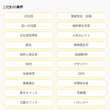
こだわり条件
正社員
業績安定・好調
若い方活躍
福利厚生充実
正社員登用有
人気セレクト
駅近
業務委託可
海外と接点有
未経験OK
30代
デザイナー
生産管理
20代
業務委託
年間休日多
東京オフィス
営業職
大阪オフィス
パタンナー