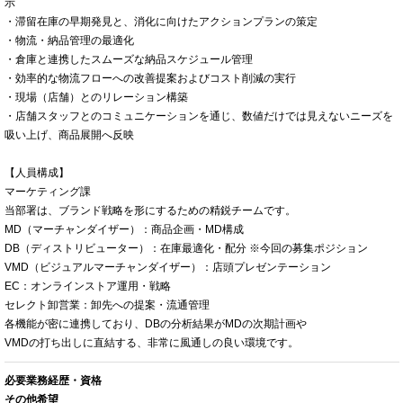
示
・滞留在庫の早期発見と、消化に向けたアクションプランの策定
・物流・納品管理の最適化
・倉庫と連携したスムーズな納品スケジュール管理
・効率的な物流フローへの改善提案およびコスト削減の実行
・現場（店舗）とのリレーション構築
・店舗スタッフとのコミュニケーションを通じ、数値だけでは見えないニーズを
吸い上げ、商品展開へ反映
【人員構成】
マーケティング課
当部署は、ブランド戦略を形にするための精鋭チームです。
MD（マーチャンダイザー）：商品企画・MD構成
DB（ディストリビューター）：在庫最適化・配分 ※今回の募集ポジション
VMD（ビジュアルマーチャンダイザー）：店頭プレゼンテーション
EC：オンラインストア運用・戦略
セレクト卸営業：卸先への提案・流通管理
各機能が密に連携しており、DBの分析結果がMDの次期計画や
VMDの打ち出しに直結する、非常に風通しの良い環境です。
必要業務経歴・資格
その他希望