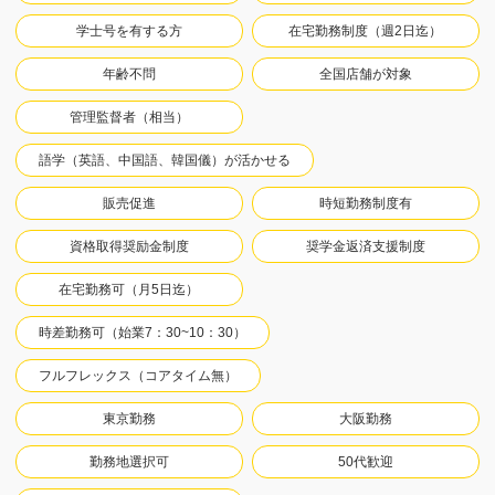
学士号を有する方
在宅勤務制度（週2日迄）
年齢不問
全国店舗が対象
管理監督者（相当）
語学（英語、中国語、韓国儀）が活かせる
販売促進
時短勤務制度有
資格取得奨励金制度
奨学金返済支援制度
在宅勤務可（月5日迄）
時差勤務可（始業7：30~10：30）
フルフレックス（コアタイム無）
東京勤務
大阪勤務
勤務地選択可
50代歓迎