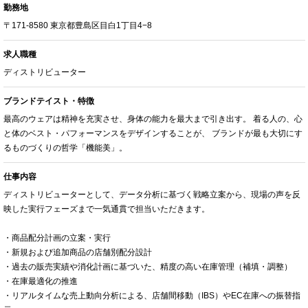
勤務地
〒171-8580 東京都豊島区目白1丁目4−8
求人職種
ディストリビューター
ブランドテイスト・特徴
最高のウェアは精神を充実させ、身体の能力を最大まで引き出す。 着る人の、心
と体のベスト・パフォーマンスをデザインすることが、 ブランドが最も大切にす
るものづくりの哲学「機能美」。
仕事内容
ディストリビューターとして、データ分析に基づく戦略立案から、現場の声を反
映した実行フェーズまで一気通貫で担当いただきます。
・商品配分計画の立案・実行
・新規および追加商品の店舗別配分設計
・過去の販売実績や消化計画に基づいた、精度の高い在庫管理（補填・調整）
・在庫最適化の推進
・リアルタイムな売上動向分析による、店舗間移動（IBS）やEC在庫への振替指