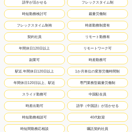
語学が活かせる
フレックスタイム制
時短勤務検討可
裁量労働制
フレックスタイム制有
時差勤務制度有
契約社員
リモート勤務有
年間休日120日以上
リモートワーク可
副業可
時差勤務可
駅近.年間休日120日以上
1か月単位の変形労働時間制
年間休日120日以上、駅近
専門業務型裁量労働制
スライド勤務可
中国駐在員
時差出勤可
語学（中国語）が活かせる
時短勤務相談可
40代歓迎
時短間勤務応相談
嘱託契約社員