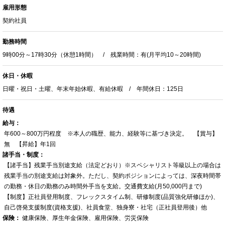
雇用形態
契約社員
勤務時間
9時00分～17時30分（休憩1時間） / 残業時間：有(月平均10～20時間)
休日・休暇
日曜・祝日・土曜、年末年始休暇、有給休暇 / 年間休日：125日
待遇
給与：
年600～800万円程度 ※本人の職歴、能力、経験等に基づき決定。 【賞与】
無 【昇給】年1回
諸手当・制度：
【諸手当】残業手当別途支給（法定どおり）※スペシャリスト等級以上の場合は
残業手当の別途支給は対象外。ただし、契約ポジションによっては、深夜時間帯
の勤務・休日の勤務のみ時間外手当を支給。交通費支給(月50,000円まで)
【制度】正社員登用制度、フレックスタイム制、研修制度(品質強化研修ほか)、
自己啓発支援制度(資格支援)、社員食堂、独身寮・社宅（正社員登用後）他
保険：
健康保険、厚生年金保険、雇用保険、労災保険