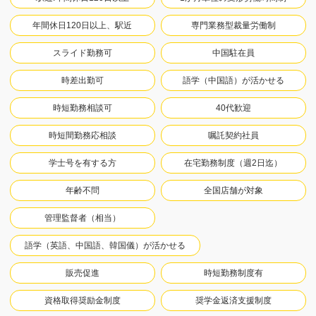
年間休日120日以上、駅近
専門業務型裁量労働制
スライド勤務可
中国駐在員
時差出勤可
語学（中国語）が活かせる
時短勤務相談可
40代歓迎
時短間勤務応相談
嘱託契約社員
学士号を有する方
在宅勤務制度（週2日迄）
年齢不問
全国店舗が対象
管理監督者（相当）
語学（英語、中国語、韓国儀）が活かせる
販売促進
時短勤務制度有
資格取得奨励金制度
奨学金返済支援制度