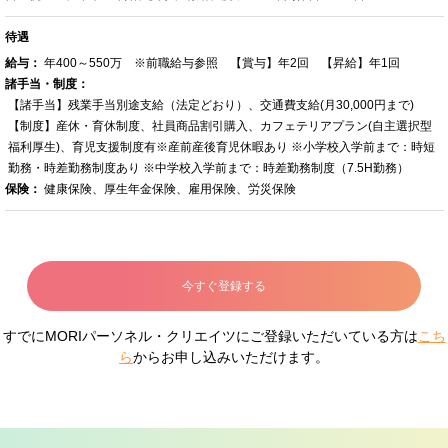
待遇
給与：
年400～550万 ※前職給与参照 【賞与】年2回 【昇給】年1回
諸手当・制度：
【諸手当】残業手当別途支給（法定どおり）、交通費支給(月30,000円まで)
【制度】産休・育休制度、社員商品割引購入、カフェテリアプラン(自主選択型
福利厚生)、育児支援制度有※産前産後育児休暇あり ※小学校入学前まで：時短
勤務・時差勤務制度あり ※中学校入学前まで：時差勤務制度（7.5H勤務）
保険：
健康保険、厚生年金保険、雇用保険、労災保険
今すぐ登録する
すでにMORIパーソネル・クリエイツにご登録いただいている方は
こち
ら
からお申し込みいただけます。