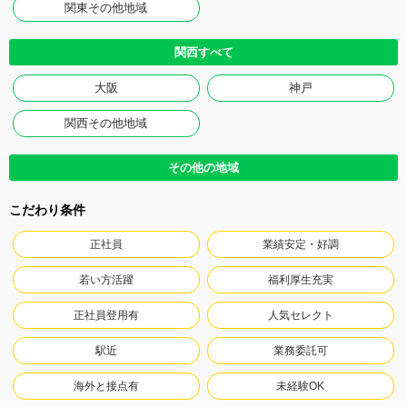
関東その他地域
関西すべて
大阪
神戸
関西その他地域
その他の地域
こだわり条件
正社員
業績安定・好調
若い方活躍
福利厚生充実
正社員登用有
人気セレクト
駅近
業務委託可
海外と接点有
未経験OK