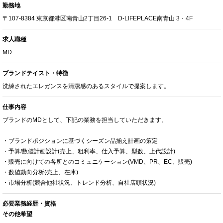
勤務地
〒107-8384 東京都港区南青山2丁目26-1 D-LIFEPLACE南青山 3・4F
求人職種
MD
ブランドテイスト・特徴
洗練されたエレガンスを清潔感のあるスタイルで提案します。
仕事内容
ブランドのMDとして、下記の業務を担当していただきます。
・ブランドポジションに基づくシーズン品揃え計画の策定
・予算/数値計画設計(売上、粗利率、仕入予算、型数、上代設計)
・販売に向けての各所とのコミュニケーション(VMD、PR、EC、販売)
・数値動向分析(売上、在庫)
・市場分析(競合他社状況、トレンド分析、自社店頭状況)
必要業務経歴・資格
その他希望