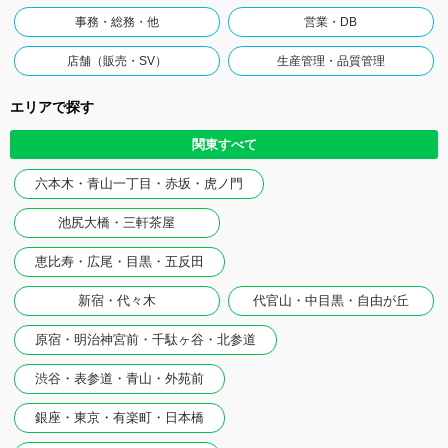
事務・総務・他
営業・DB
店舗（販売・SV）
生産管理・品質管理
エリアで探す
関東すべて
六本木・青山一丁目・赤坂・虎ノ門
池尻大橋・三軒茶屋
恵比寿・広尾・目黒・五反田
新宿・代々木
代官山・中目黒・自由が丘
原宿・明治神宮前・千駄ヶ谷・北参道
渋谷・表参道・青山・外苑前
銀座・東京・有楽町・日本橋