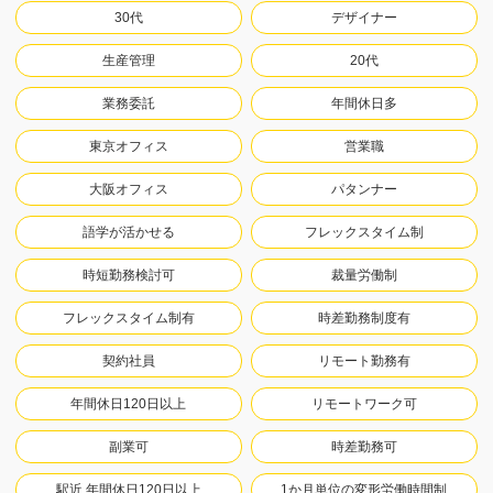
30代
デザイナー
生産管理
20代
業務委託
年間休日多
東京オフィス
営業職
大阪オフィス
パタンナー
語学が活かせる
フレックスタイム制
時短勤務検討可
裁量労働制
フレックスタイム制有
時差勤務制度有
契約社員
リモート勤務有
年間休日120日以上
リモートワーク可
副業可
時差勤務可
駅近.年間休日120日以上
1か月単位の変形労働時間制