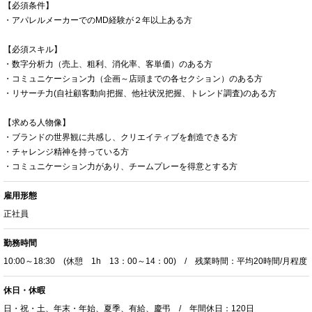
【必須条件】
・アパレルメーカーでのMD経験が２年以上ある方
【必須スキル】
・数字分析力（売上、粗利、消化率、客単価）のある方
・コミュニケーション力（企画～店頭までの各セクション）のある方
・リサーチ力(自社顧客動向把握、他社状況把握、トレンド調査)のある方
【求める人物像】
・ブランドの世界観に共感し、クリエイティブを創造できる方
・チャレンジ精神を持っている方
・コミュニケーション力があり、チームプレーを得意とする方
雇用形態
正社員
勤務時間
10:00～18:30 (休憩 1h 13：00～14：00) / 残業時間：平均20時間/月程度
休日・休暇
日・祝・土、年末・年始、夏季、有給、慶弔 / 年間休日：120日