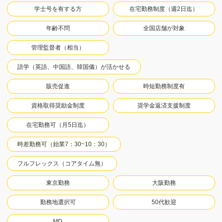
学士号を有する方
在宅勤務制度（週2日迄）
年齢不問
全国店舗が対象
管理監督者（相当）
語学（英語、中国語、韓国儀）が活かせる
販売促進
時短勤務制度有
資格取得奨励金制度
奨学金返済支援制度
在宅勤務可（月5日迄）
時差勤務可（始業7：30~10：30）
フルフレックス（コアタイム無）
東京勤務
大阪勤務
勤務地選択可
50代歓迎
MD