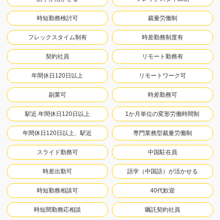
時短勤務検討可
裁量労働制
フレックスタイム制有
時差勤務制度有
契約社員
リモート勤務有
年間休日120日以上
リモートワーク可
副業可
時差勤務可
駅近.年間休日120日以上
1か月単位の変形労働時間制
年間休日120日以上、駅近
専門業務型裁量労働制
スライド勤務可
中国駐在員
時差出勤可
語学（中国語）が活かせる
時短勤務相談可
40代歓迎
時短間勤務応相談
嘱託契約社員