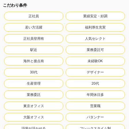
こだわり条件
正社員
業績安定・好調
若い方活躍
福利厚生充実
正社員登用有
人気セレクト
駅近
業務委託可
海外と接点有
未経験OK
30代
デザイナー
生産管理
20代
業務委託
年間休日多
東京オフィス
営業職
大阪オフィス
パタンナー
語学が活かせる
フレックスタイム制