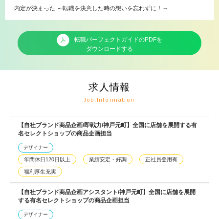
内定が決まった ～転職を決意した時の想いを忘れずに！～
転職パーフェクトガイドのPDFを
ダウンロードする
求人情報
Job Information
【自社ブランド商品企画/即戦力/神戸元町】全国に店舗を展開する有
名セレクトショップの商品企画担当
デザイナー
年間休日120日以上
業績安定・好調
正社員登用有
福利厚生充実
【自社ブランド商品企画アシスタント/神戸元町】全国に店舗を展開
する有名セレクトショップの商品企画担当
デザイナー