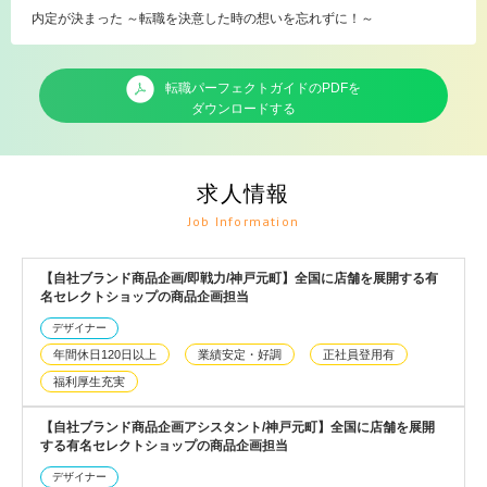
内定が決まった ～転職を決意した時の想いを忘れずに！～
転職パーフェクトガイドのPDFを
ダウンロードする
求人情報
Job Information
【自社ブランド商品企画/即戦力/神戸元町】全国に店舗を展開する有
名セレクトショップの商品企画担当
デザイナー
年間休日120日以上
業績安定・好調
正社員登用有
福利厚生充実
【自社ブランド商品企画アシスタント/神戸元町】全国に店舗を展開
する有名セレクトショップの商品企画担当
デザイナー