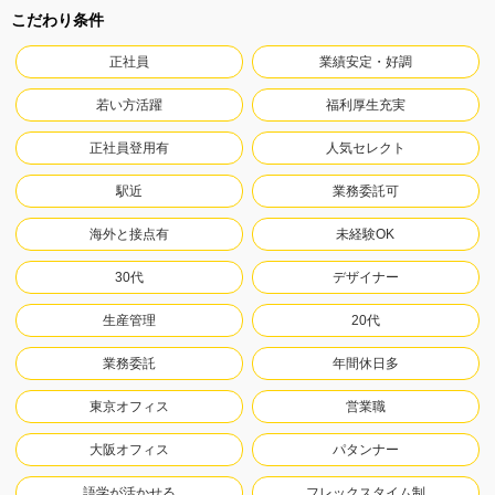
こだわり条件
正社員
業績安定・好調
若い方活躍
福利厚生充実
正社員登用有
人気セレクト
駅近
業務委託可
海外と接点有
未経験OK
30代
デザイナー
生産管理
20代
業務委託
年間休日多
東京オフィス
営業職
大阪オフィス
パタンナー
語学が活かせる
フレックスタイム制