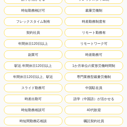
時短勤務検討可
裁量労働制
フレックスタイム制有
時差勤務制度有
契約社員
リモート勤務有
年間休日120日以上
リモートワーク可
副業可
時差勤務可
駅近.年間休日120日以上
1か月単位の変形労働時間制
年間休日120日以上、駅近
専門業務型裁量労働制
スライド勤務可
中国駐在員
時差出勤可
語学（中国語）が活かせる
時短勤務相談可
40代歓迎
時短間勤務応相談
嘱託契約社員