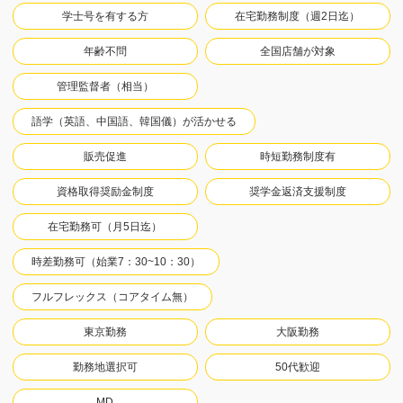
学士号を有する方
在宅勤務制度（週2日迄）
年齢不問
全国店舗が対象
管理監督者（相当）
語学（英語、中国語、韓国儀）が活かせる
販売促進
時短勤務制度有
資格取得奨励金制度
奨学金返済支援制度
在宅勤務可（月5日迄）
時差勤務可（始業7：30~10：30）
フルフレックス（コアタイム無）
東京勤務
大阪勤務
勤務地選択可
50代歓迎
MD