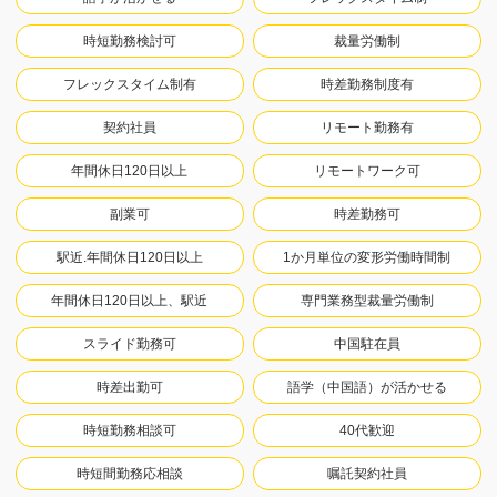
時短勤務検討可
裁量労働制
フレックスタイム制有
時差勤務制度有
契約社員
リモート勤務有
年間休日120日以上
リモートワーク可
副業可
時差勤務可
駅近.年間休日120日以上
1か月単位の変形労働時間制
年間休日120日以上、駅近
専門業務型裁量労働制
スライド勤務可
中国駐在員
時差出勤可
語学（中国語）が活かせる
時短勤務相談可
40代歓迎
時短間勤務応相談
嘱託契約社員