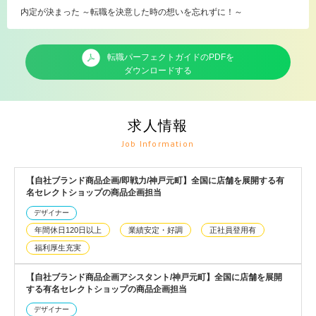
内定が決まった ～転職を決意した時の想いを忘れずに！～
転職パーフェクトガイドのPDFを
ダウンロードする
求人情報
Job Information
【自社ブランド商品企画/即戦力/神戸元町】全国に店舗を展開する有
名セレクトショップの商品企画担当
デザイナー
年間休日120日以上
業績安定・好調
正社員登用有
福利厚生充実
【自社ブランド商品企画アシスタント/神戸元町】全国に店舗を展開
する有名セレクトショップの商品企画担当
デザイナー