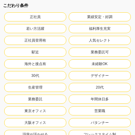
こだわり条件
正社員
業績安定・好調
若い方活躍
福利厚生充実
正社員登用有
人気セレクト
駅近
業務委託可
海外と接点有
未経験OK
30代
デザイナー
生産管理
20代
業務委託
年間休日多
東京オフィス
営業職
大阪オフィス
パタンナー
語学が活かせる
フレックスタイム制