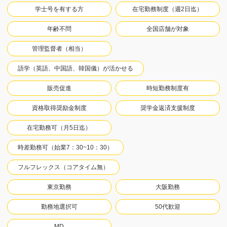
学士号を有する方
在宅勤務制度（週2日迄）
年齢不問
全国店舗が対象
管理監督者（相当）
語学（英語、中国語、韓国儀）が活かせる
販売促進
時短勤務制度有
資格取得奨励金制度
奨学金返済支援制度
在宅勤務可（月5日迄）
時差勤務可（始業7：30~10：30）
フルフレックス（コアタイム無）
東京勤務
大阪勤務
勤務地選択可
50代歓迎
MD