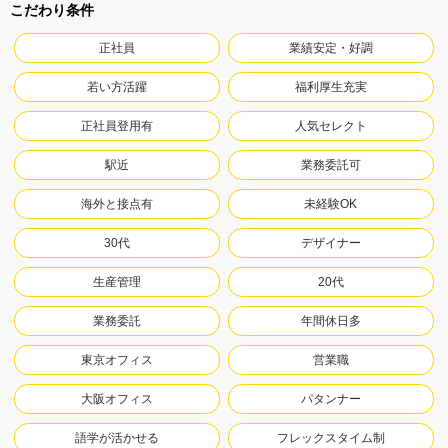
こだわり条件
正社員
業績安定・好調
若い方活躍
福利厚生充実
正社員登用有
人気セレクト
駅近
業務委託可
海外と接点有
未経験OK
30代
デザイナー
生産管理
20代
業務委託
年間休日多
東京オフィス
営業職
大阪オフィス
パタンナー
語学が活かせる
フレックスタイム制