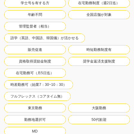
学士号を有する方
在宅勤務制度（週2日迄）
年齢不問
全国店舗が対象
管理監督者（相当）
語学（英語、中国語、韓国儀）が活かせる
販売促進
時短勤務制度有
資格取得奨励金制度
奨学金返済支援制度
在宅勤務可（月5日迄）
時差勤務可（始業7：30~10：30）
フルフレックス（コアタイム無）
東京勤務
大阪勤務
勤務地選択可
50代歓迎
MD