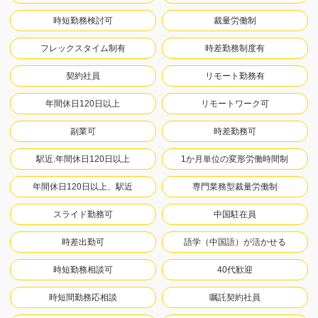
時短勤務検討可
裁量労働制
フレックスタイム制有
時差勤務制度有
契約社員
リモート勤務有
年間休日120日以上
リモートワーク可
副業可
時差勤務可
駅近.年間休日120日以上
1か月単位の変形労働時間制
年間休日120日以上、駅近
専門業務型裁量労働制
スライド勤務可
中国駐在員
時差出勤可
語学（中国語）が活かせる
時短勤務相談可
40代歓迎
時短間勤務応相談
嘱託契約社員