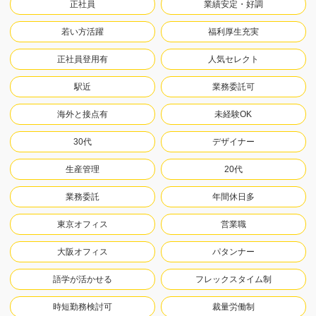
正社員
業績安定・好調
若い方活躍
福利厚生充実
正社員登用有
人気セレクト
駅近
業務委託可
海外と接点有
未経験OK
30代
デザイナー
生産管理
20代
業務委託
年間休日多
東京オフィス
営業職
大阪オフィス
パタンナー
語学が活かせる
フレックスタイム制
時短勤務検討可
裁量労働制