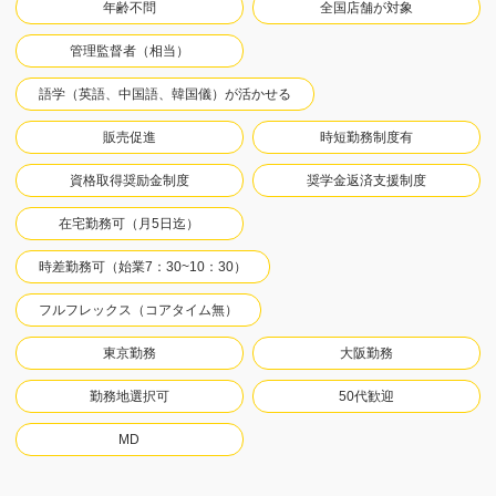
年齢不問
全国店舗が対象
管理監督者（相当）
語学（英語、中国語、韓国儀）が活かせる
販売促進
時短勤務制度有
資格取得奨励金制度
奨学金返済支援制度
在宅勤務可（月5日迄）
時差勤務可（始業7：30~10：30）
フルフレックス（コアタイム無）
東京勤務
大阪勤務
勤務地選択可
50代歓迎
MD