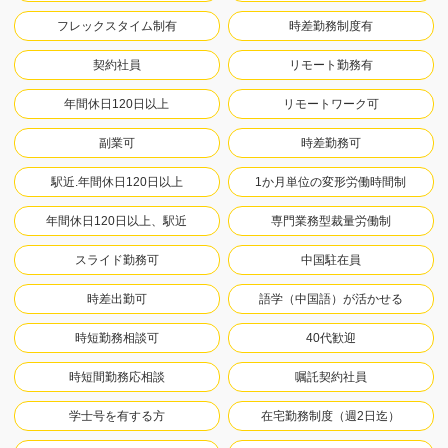
フレックスタイム制有
時差勤務制度有
契約社員
リモート勤務有
年間休日120日以上
リモートワーク可
副業可
時差勤務可
駅近.年間休日120日以上
1か月単位の変形労働時間制
年間休日120日以上、駅近
専門業務型裁量労働制
スライド勤務可
中国駐在員
時差出勤可
語学（中国語）が活かせる
時短勤務相談可
40代歓迎
時短間勤務応相談
嘱託契約社員
学士号を有する方
在宅勤務制度（週2日迄）