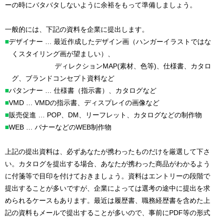
ーの時にバタバタしないように余裕をもって準備しましょう。
一般的には、下記の資料を企業に提出します。
デザイナー … 最近作成したデザイン画（ハンガーイラストではな
くスタイリング画が望ましい）、
ディレクションMAP(素材、色等)、仕様書、カタロ
グ、ブランドコンセプト資料など
パタンナー … 仕様書（指示書）、カタログなど
VMD … VMDの指示書、ディスプレイの画像など
販売促進 … POP、DM、リーフレット、カタログなどの制作物
WEB … バナーなどのWEB制作物
上記の提出資料は、必ずあなたが携わったものだけを厳選して下さ
い。カタログを提出する場合、あなたが携わった商品がわかるよう
に付箋等で目印を付けておきましょう。資料はエントリーの段階で
提出することが多いですが、企業によっては選考の途中に提出を求
められるケースもあります。最近は履歴書、職務経歴書を含めた上
記の資料もメールで提出することが多いので、事前にPDF等の形式