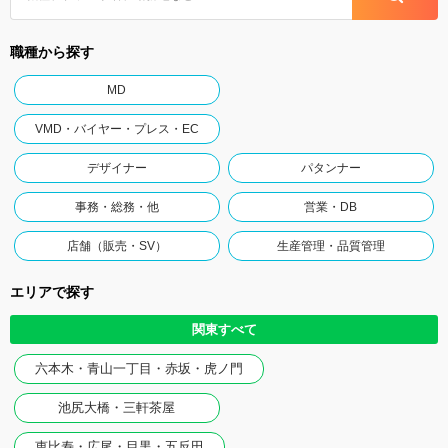
職種から探す
MD
VMD・バイヤー・プレス・EC
デザイナー
パタンナー
事務・総務・他
営業・DB
店舗（販売・SV）
生産管理・品質管理
エリアで探す
関東すべて
六本木・青山一丁目・赤坂・虎ノ門
池尻大橋・三軒茶屋
恵比寿・広尾・目黒・五反田