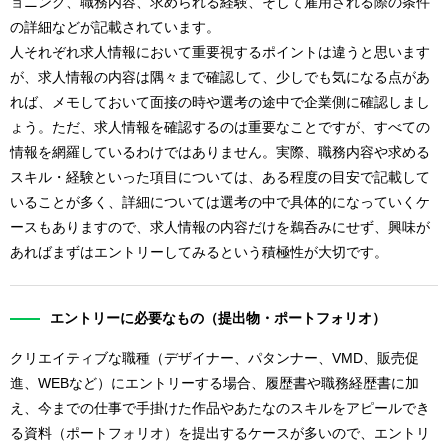
ョニング、職務内容、求められる経験、そして雇用される際の条件
の詳細などが記載されています。
人それぞれ求人情報において重要視するポイントは違うと思います
が、求人情報の内容は隅々まで確認して、少しでも気になる点があ
れば、メモしておいて面接の時や選考の途中で企業側に確認しまし
ょう。ただ、求人情報を確認するのは重要なことですが、すべての
情報を網羅しているわけではありません。実際、職務内容や求める
スキル・経験といった項目については、ある程度の目安で記載して
いることが多く、詳細については選考の中で具体的になっていくケ
ースもありますので、求人情報の内容だけを鵜呑みにせず、興味が
あればまずはエントリーしてみるという積極性が大切です。
エントリーに必要なもの（提出物・ポートフォリオ）
クリエイティブな職種（デザイナー、パタンナー、VMD、販売促
進、WEBなど）にエントリーする場合、履歴書や職務経歴書に加
え、今までの仕事で手掛けた作品やあたなのスキルをアピールでき
る資料（ポートフォリオ）を提出するケースが多いので、エントリ