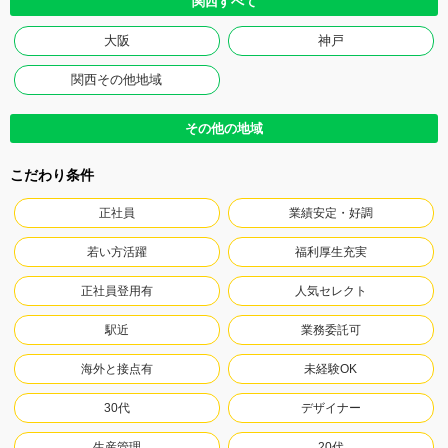
関西すべて
大阪
神戸
関西その他地域
その他の地域
こだわり条件
正社員
業績安定・好調
若い方活躍
福利厚生充実
正社員登用有
人気セレクト
駅近
業務委託可
海外と接点有
未経験OK
30代
デザイナー
生産管理
20代