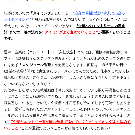
転職においての
「タイミング」
というと、
“自分の希望に近い求人に出会っ
た！タイミング”
と思われる
方が多いのではないでしょうか？今回皆さんにお
伝えしたいのは、このタイミングではなく、
”企業へのエントリー～内定承
諾”までの一連の流れを
” タイミングよく
進めていくこと "
が重要！ということ
です。
通常、企業に【エントリー】～ 【入社決定】までには、面接や実技試験、オ
ファー面談等様々なステップを踏みます。また、それぞれのステップを踏む際
には必ず
「スケジュール調整」
が必要となります。面接は、通常平日の日中
(企業の就業時間内)に実施されるケースがほとんどのため、仕事をしながら転
職活動する場合、スケジュール調整が一つの大きな壁になるという方も少なく
ないのではないでしょうか？
お仕事をしながらの転職活動は非常に大変ですが、できる限り再調整などはせ
ずにスムーズに日程調整ができるよう意識しましょう！選考の段階で何度も日
程調整していると、その間に企業側の採用意欲が冷めてしまう可能性もありま
すし、必ずしもあなただけがエントリーしているわけではないので、スケジュ
ールの合う他の候補者が先に進んで決まってしまうという可能性もありますの
で、
”
企業とエントリー者が同じ熱量で進めていく” ＝
” タイミングよく進めて
いくこと ”
こと
が重要だということをぜひ
憶えておいてください！