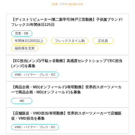
Job Information
【ディストリビューター/第二新卒可/神戸三宮勤務】子供服ブランド/
フレックス/年間休日125日
営業・DB
年間休日120日以上
フレックスタイム制
正社員
福利厚生充実
【EC担当(メンズ)/千駄ヶ谷勤務】高感度セレクトショップでEC担当
(メンズ)を募集
VMD・バイヤー・プレス・EC
【商品企画・MD(オンフィールド)/有明勤務】世界的スポーツメーカ
ーで商品企画・MD(オンフィールド)を募集
MD
【店舗販促・VMD担当/有明勤務】世界的スポーツメーカーで店舗販
促・VMD担当を募集
VMD・バイヤー・プレス・EC