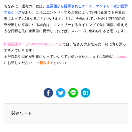
ちなみに、選考の日程は、
企業側から提示されるケース
、
エントリー者が提示
するケース
があり、これはエントリーする企業によって(同じ企業でも募集部
署によっても)異なることがあります。もし、今働かれている会社で時間の調
整が難しい立場にいる場合は、エントリーするタイミングで先に面接に伺えそ
うな日程を先に企業側に提示しておけば、スムーズに進められると思います。
転職応援サービスmiraimo(ミライモ)
では、皆さんのお悩みに一緒に寄り添っ
て考えていきます！
まだ悩みや目的が明確になっていなくても構いません。まずは気軽に
miraimo
にお話しください。 >
相談する
をクリック
関連ワード