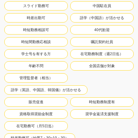
スライド勤務可
中国駐在員
時差出勤可
語学（中国語）が活かせる
時短勤務相談可
40代歓迎
時短間勤務応相談
嘱託契約社員
学士号を有する方
在宅勤務制度（週2日迄）
年齢不問
全国店舗が対象
管理監督者（相当）
語学（英語、中国語、韓国儀）が活かせる
販売促進
時短勤務制度有
資格取得奨励金制度
奨学金返済支援制度
在宅勤務可（月5日迄）
時差勤務可（始業7：30~10：30）