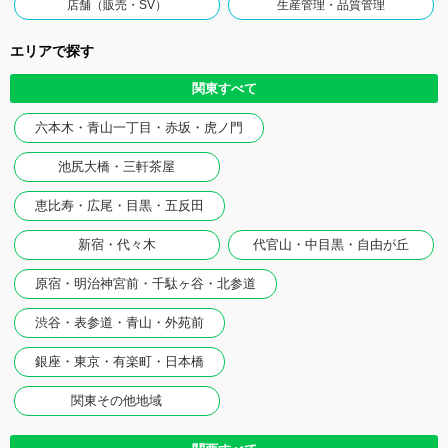
店舗（販売・SV）
生産管理・品質管理
エリアで探す
関東すべて
六本木・青山一丁目・赤坂・虎ノ門
池尻大橋・三軒茶屋
恵比寿・広尾・目黒・五反田
新宿・代々木
代官山・中目黒・自由が丘
原宿・明治神宮前・千駄ヶ谷・北参道
渋谷・表参道・青山・外苑前
銀座・東京・有楽町・日本橋
関東その他地域