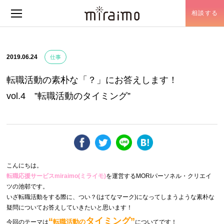
相談する
メニュー開閉
2019.06.24
仕事
転職活動の素朴な「？」にお答えします！
vol.4 ”転職活動のタイミング”
こんにちは。
転職応援サービスmiraimo(ミライモ)
を運営するMORIパーソネル・クリエイ
ツの池邨です。
いざ転職活動をする際に、つい？(はてなマーク)になってしまうような素朴な
疑問についてお答えしていきたいと思います！
“
タイミング”
転職活動の
今回のテーマは
についてです！