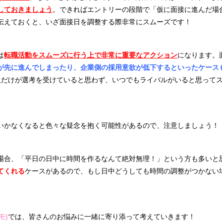
しておきましょう
。できればエントリーの段階で「仮に面接に進んだ場合
伝えておくと、いざ面接日を調整する際非常にスムーズです！
は
転職活動をスムーズに行う上で非常に重要なアクション
になります。
が先に進んでしまったり、企業側の採用意欲が低下するといったケース
人だけが選考を受けていると思わず、いつでもライバルがいると思って
いかなくなると色々な疑念を抱く可能性があるので、注意しましょう！
場合、「平日の日中に時間を作るなんて絶対無理！」という方も多いと
てくれる
ケースがあるので
、もし日中どうしても時間の調整がつかない
モ)
では、皆さんのお悩みに一緒に寄り添って考えていきます！