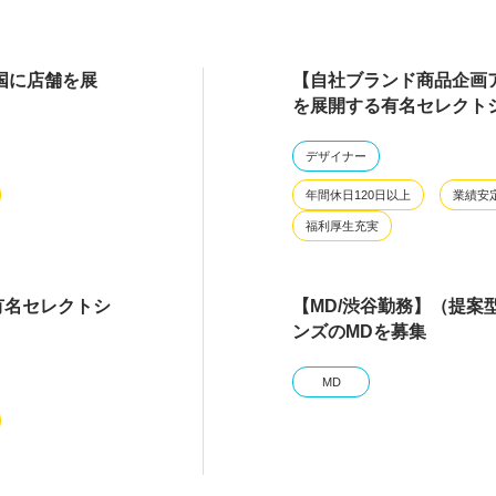
国に店舗を展
【自社ブランド商品企画
を展開する有名セレクト
デザイナー
年間休日120日以上
業績安
福利厚生充実
有名セレクトシ
【MD/渋谷勤務】（提案
ンズのMDを募集
MD