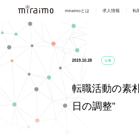
miraimoとは
求人情報
転
2019.10.28
仕事
転職活動の素朴
日の調整”