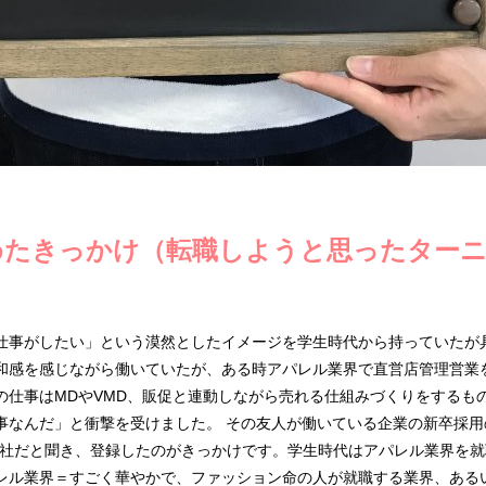
めたきっかけ（転職しようと思ったター
仕事がしたい」という漠然としたイメージを学生時代から持っていたが
和感を感じながら働いていたが、ある時アパレル業界で直営店管理営業
の仕事はMDやVMD、販促と連動しながら売れる仕組みづくりをするも
事なんだ」と衝撃を受けました。 その友人が働いている企業の新卒採用
営する御社だと聞き、登録したのがきっかけです。学生時代はアパレル業界を
レル業界＝すごく華やかで、ファッション命の人が就職する業界、ある