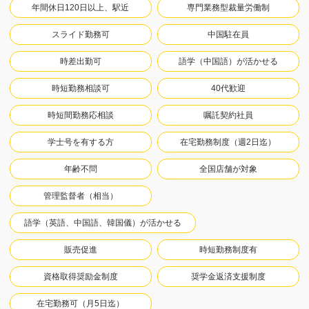
年間休日120日以上、駅近
専門業務型裁量労働制
スライド勤務可
中国駐在員
時差出勤可
語学（中国語）が活かせる
時短勤務相談可
40代歓迎
時短間勤務応相談
嘱託契約社員
学士号を有する方
在宅勤務制度（週2日迄）
年齢不問
全国店舗が対象
管理監督者（相当）
語学（英語、中国語、韓国儀）が活かせる
販売促進
時短勤務制度有
資格取得奨励金制度
奨学金返済支援制度
在宅勤務可（月5日迄）