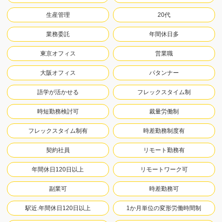
生産管理
20代
業務委託
年間休日多
東京オフィス
営業職
大阪オフィス
パタンナー
語学が活かせる
フレックスタイム制
時短勤務検討可
裁量労働制
フレックスタイム制有
時差勤務制度有
契約社員
リモート勤務有
年間休日120日以上
リモートワーク可
副業可
時差勤務可
駅近.年間休日120日以上
1か月単位の変形労働時間制