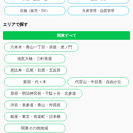
店舗（販売・SV）
生産管理・品質管理
エリアで探す
関東すべて
六本木・青山一丁目・赤坂・虎ノ門
池尻大橋・三軒茶屋
恵比寿・広尾・目黒・五反田
新宿・代々木
代官山・中目黒・自由が丘
原宿・明治神宮前・千駄ヶ谷・北参道
渋谷・表参道・青山・外苑前
銀座・東京・有楽町・日本橋
関東その他地域