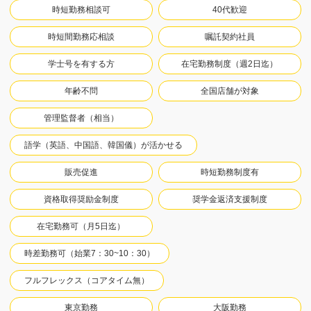
時短勤務相談可
40代歓迎
時短間勤務応相談
嘱託契約社員
学士号を有する方
在宅勤務制度（週2日迄）
年齢不問
全国店舗が対象
管理監督者（相当）
語学（英語、中国語、韓国儀）が活かせる
販売促進
時短勤務制度有
資格取得奨励金制度
奨学金返済支援制度
在宅勤務可（月5日迄）
時差勤務可（始業7：30~10：30）
フルフレックス（コアタイム無）
東京勤務
大阪勤務