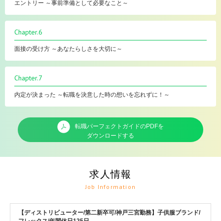
エントリー ～事前準備として必要なこと～
Chapter.6
面接の受け方 ～あなたらしさを大切に～
Chapter.7
内定が決まった ～転職を決意した時の想いを忘れずに！～
転職パーフェクトガイドのPDFを
ダウンロードする
求人情報
Job Information
【ディストリビューター/第二新卒可/神戸三宮勤務】子供服ブランド/
フレックス/年間休日125日