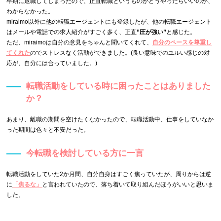
早期に退職してしまったので、正直転職というものがどうやったらいいのか、
わからなかった。
miraimo以外に他の転職エージェントにも登録したが、他の転職エージェント
はメールや電話での求人紹介がすごく多く、正直
”圧が強い”
と感じた。
ただ、miraimoは自分の意見をちゃんと聞いてくれて
、
自分のペースを尊重し
てくれた
のでストレスなく活動ができました。(良い意味でのユルい感じの対
応が、自分には合っていました。)
転職活動をしている時に困ったことはありました
か？
あまり、離職の期間を空けたくなかったので、転職活動中、仕事をしていなか
った期間は色々と不安だった。
今転職を検討している方に一言
転職活動をしていた2か月間、自分自身はすごく焦っていたが、周りからは逆
に
「焦るな」
と言われていたので、落ち着いて取り組んだほうがいいと思いま
した。