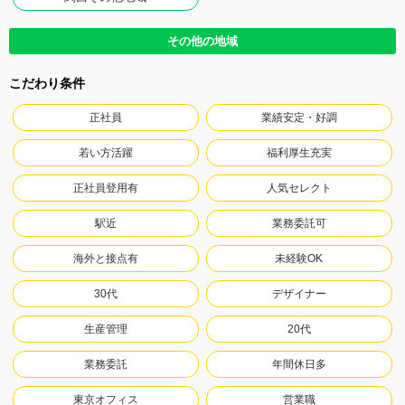
その他の地域
こだわり条件
正社員
業績安定・好調
若い方活躍
福利厚生充実
正社員登用有
人気セレクト
駅近
業務委託可
海外と接点有
未経験OK
30代
デザイナー
生産管理
20代
業務委託
年間休日多
東京オフィス
営業職