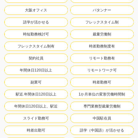
大阪オフィス
パタンナー
語学が活かせる
フレックスタイム制
時短勤務検討可
裁量労働制
フレックスタイム制有
時差勤務制度有
契約社員
リモート勤務有
年間休日120日以上
リモートワーク可
副業可
時差勤務可
駅近.年間休日120日以上
1か月単位の変形労働時間制
年間休日120日以上、駅近
専門業務型裁量労働制
スライド勤務可
中国駐在員
時差出勤可
語学（中国語）が活かせる