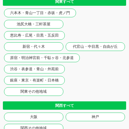
関東すべて
六本木・青山一丁目・赤坂・虎ノ門
池尻大橋・三軒茶屋
恵比寿・広尾・目黒・五反田
新宿・代々木
代官山・中目黒・自由が丘
原宿・明治神宮前・千駄ヶ谷・北参道
渋谷・表参道・青山・外苑前
銀座・東京・有楽町・日本橋
関東その他地域
関西すべて
大阪
神戸
関西その他地域