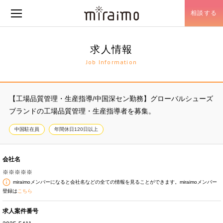
相談する
メニュー開閉
求人情報
Job Information
【工場品質管理・生産指導/中国深セン勤務】グローバルシューズ
ブランドの工場品質管理・生産指導者を募集。
中国駐在員
年間休日120日以上
会社名
※※※※※
miraimoメンバーになると会社名などの全ての情報を見ることができます。miraimoメンバー
登録は
こちら
求人案件番号