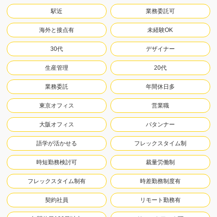
駅近
業務委託可
海外と接点有
未経験OK
30代
デザイナー
生産管理
20代
業務委託
年間休日多
東京オフィス
営業職
大阪オフィス
パタンナー
語学が活かせる
フレックスタイム制
時短勤務検討可
裁量労働制
フレックスタイム制有
時差勤務制度有
契約社員
リモート勤務有