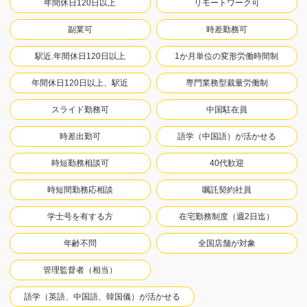
年間休日120日以上
リモートワーク可
副業可
時差勤務可
駅近.年間休日120日以上
1か月単位の変形労働時間制
年間休日120日以上、駅近
専門業務型裁量労働制
スライド勤務可
中国駐在員
時差出勤可
語学（中国語）が活かせる
時短勤務相談可
40代歓迎
時短間勤務応相談
嘱託契約社員
学士号を有する方
在宅勤務制度（週2日迄）
年齢不問
全国店舗が対象
管理監督者（相当）
語学（英語、中国語、韓国儀）が活かせる