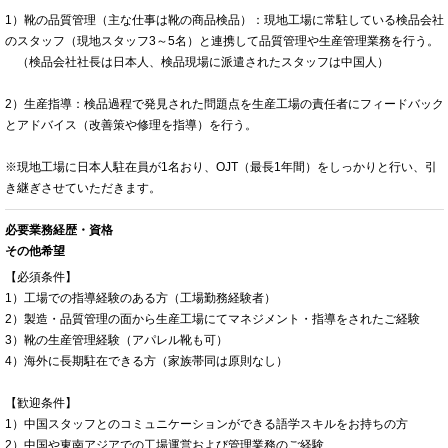
1）靴の品質管理（主な仕事は靴の商品検品）：現地工場に常駐している検品会社
のスタッフ（現地スタッフ3～5名）と連携して品質管理や生産管理業務を行う。
（検品会社社長は日本人、検品現場に派遣されたスタッフは中国人）
2）生産指導：検品過程で発見された問題点を生産工場の責任者にフィードバック
とアドバイス（改善策や修理を指導）を行う。
※現地工場に日本人駐在員が1名おり、OJT（最長1年間）をしっかりと行い、引
き継ぎさせていただきます。
必要業務経歴・資格
その他希望
【必須条件】
1）工場での指導経験のある方（工場勤務経験者）
2）製造・品質管理の面から生産工場にてマネジメント・指導をされたご経験
3）靴の生産管理経験（アパレル靴も可）
4）海外に長期駐在できる方（家族帯同は原則なし）
【歓迎条件】
1）中国スタッフとのコミュニケーションができる語学スキルをお持ちの方
2）中国や東南アジアでの工場運営および管理業務のご経験