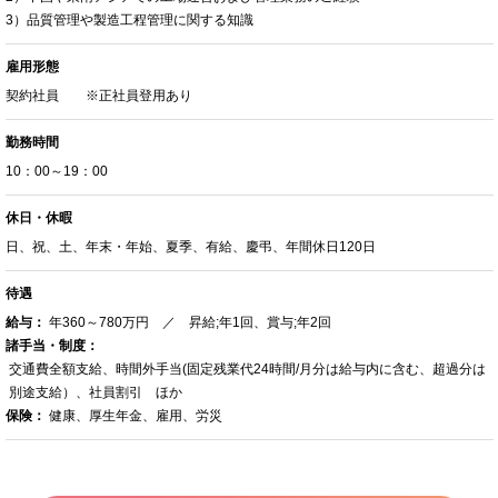
3）品質管理や製造工程管理に関する知識
雇用形態
契約社員 ※正社員登用あり
勤務時間
10：00～19：00
休日・休暇
日、祝、土、年末・年始、夏季、有給、慶弔、年間休日120日
待遇
給与：
年360～780万円 ／ 昇給;年1回、賞与;年2回
諸手当・制度：
交通費全額支給、時間外手当(固定残業代24時間/月分は給与内に含む、超過分は
別途支給）、社員割引 ほか
保険：
健康、厚生年金、雇用、労災