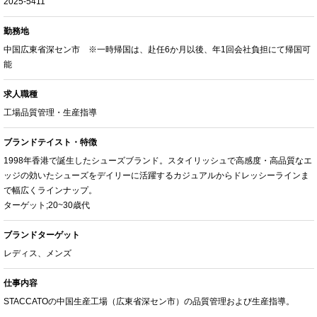
2025-5411
勤務地
中国広東省深セン市 ※一時帰国は、赴任6か月以後、年1回会社負担にて帰国可
能
求人職種
工場品質管理・生産指導
ブランドテイスト・特徴
1998年香港で誕生したシューズブランド。スタイリッシュで高感度・高品質なエ
ッジの効いたシューズをデイリーに活躍するカジュアルからドレッシーラインま
で幅広くラインナップ。
ターゲット;20~30歳代
ブランドターゲット
レディス、メンズ
仕事内容
STACCATOの中国生産工場（広東省深セン市）の品質管理および生産指導。