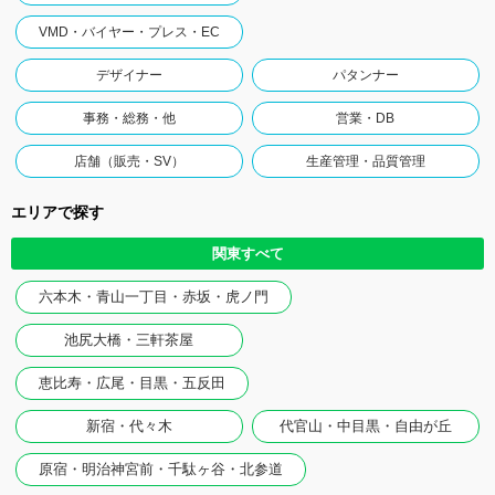
VMD・バイヤー・プレス・EC
デザイナー
パタンナー
事務・総務・他
営業・DB
店舗（販売・SV）
生産管理・品質管理
エリアで探す
関東すべて
六本木・青山一丁目・赤坂・虎ノ門
池尻大橋・三軒茶屋
恵比寿・広尾・目黒・五反田
新宿・代々木
代官山・中目黒・自由が丘
原宿・明治神宮前・千駄ヶ谷・北参道