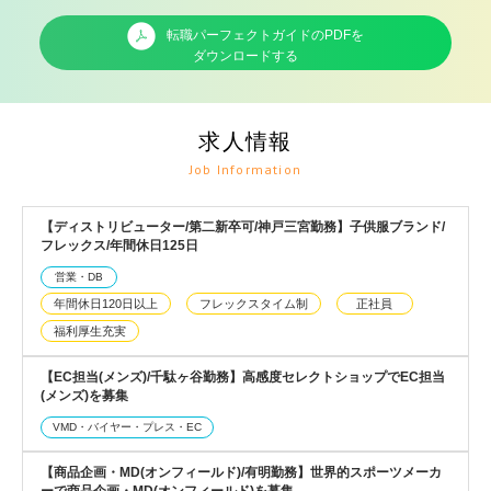
転職パーフェクトガイドのPDFを
ダウンロードする
求人情報
Job Information
【ディストリビューター/第二新卒可/神戸三宮勤務】子供服ブランド/
フレックス/年間休日125日
営業・DB
年間休日120日以上
フレックスタイム制
正社員
福利厚生充実
【EC担当(メンズ)/千駄ヶ谷勤務】高感度セレクトショップでEC担当
(メンズ)を募集
VMD・バイヤー・プレス・EC
【商品企画・MD(オンフィールド)/有明勤務】世界的スポーツメーカ
ーで商品企画・MD(オンフィールド)を募集