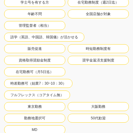
学士号を有する方
在宅勤務制度（週2日迄）
年齢不問
全国店舗が対象
管理監督者（相当）
語学（英語、中国語、韓国儀）が活かせる
販売促進
時短勤務制度有
資格取得奨励金制度
奨学金返済支援制度
在宅勤務可（月5日迄）
時差勤務可（始業7：30~10：30）
フルフレックス（コアタイム無）
東京勤務
大阪勤務
勤務地選択可
50代歓迎
MD