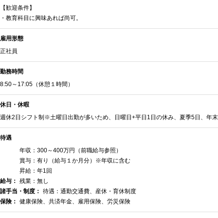
【歓迎条件】
・教育科目に興味あれば尚可。
雇用形態
正社員
勤務時間
8:50～17:05（休憩１時間）
休日・休暇
週休2日シフト制※土曜日出勤が多いため、日曜日+平日1日の休み、夏季5日、年末
待遇
年収：300～400万円（前職給与参照）
賞与：有り（給与１か月分）※年収に含む
昇給：年1回
給与：
残業：無し
諸手当・制度：
待遇：通勤交通費、産休・育休制度
保険：
健康保険、共済年金、雇用保険、労災保険