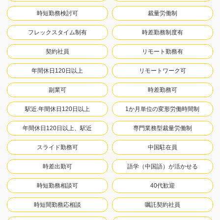
時短勤務検討可
裁量労働制
フレックスタイム制有
時差勤務制度有
契約社員
リモート勤務有
年間休日120日以上
リモートワーク可
副業可
時差勤務可
駅近.年間休日120日以上
1か月単位の変形労働時間制
年間休日120日以上、駅近
専門業務型裁量労働制
スライド勤務可
中国駐在員
時差出勤可
語学（中国語）が活かせる
時短勤務相談可
40代歓迎
時短間勤務応相談
嘱託契約社員