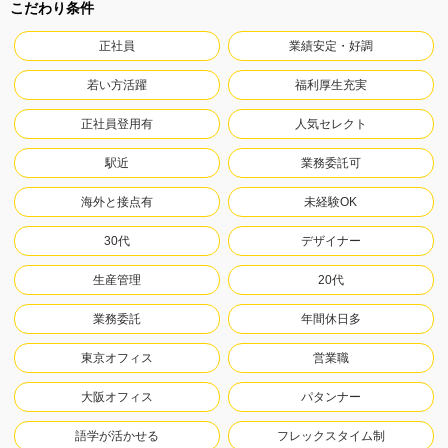
こだわり条件
正社員
業績安定・好調
若い方活躍
福利厚生充実
正社員登用有
人気セレクト
駅近
業務委託可
海外と接点有
未経験OK
30代
デザイナー
生産管理
20代
業務委託
年間休日多
東京オフィス
営業職
大阪オフィス
パタンナー
語学が活かせる
フレックスタイム制