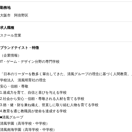
勤務地
大阪市 阿倍野区
求人職種
スクール営業
ブランドテイスト・特徴
（企業情報）
IT・ゲーム・デザイン分野の専門学校
「日本のリーダーを数多く輩出してきた、清風グループの理念に基づく人間教育。
学校法人 清風明育社の理念
安心・信頼・尊敬
1.達成力を育て、自信と喜びを与える学校
2.社会から安心・信頼・尊敬される人材を育てる学校
3.徳・健・財を兼ね備え、世直しに取り組む人物を育てる学校
4.教育を通じ教職員が使命を達成する学校
■清風グループ
清風学園（高等学校・中学校）
清風南海学園（高等学校・中学校）