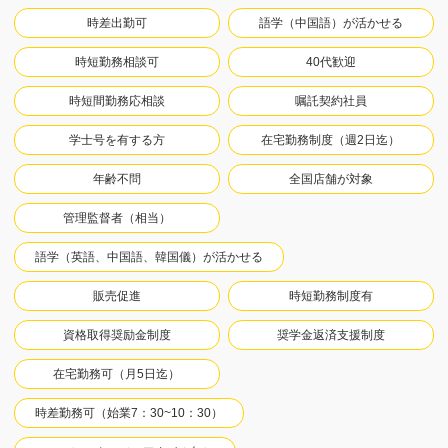
時差出勤可
語学（中国語）が活かせる
時短勤務相談可
40代歓迎
時短間勤務応相談
嘱託契約社員
学士号を有する方
在宅勤務制度（週2日迄）
年齢不問
全国店舗が対象
管理監督者（相当）
語学（英語、中国語、韓国儀）が活かせる
販売促進
時短勤務制度有
資格取得奨励金制度
奨学金返済支援制度
在宅勤務可（月5日迄）
時差勤務可（始業7：30~10：30）