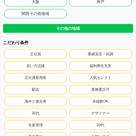
大阪
神戸
関西その他地域
その他の地域
こだわり条件
正社員
業績安定・好調
若い方活躍
福利厚生充実
正社員登用有
人気セレクト
駅近
業務委託可
海外と接点有
未経験OK
30代
デザイナー
生産管理
20代