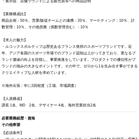
・展示会、店舗ラウンドによる販売員等への商品説明
【業務構成比】
商品企画：50％、営業/販促チームとの連携：20％、マーケティング：10％、計
数管理：10％、その他庶務（係数管理含む）：10％
【求人の魅力】
・ルコックスポルティフは歴史あるフランス発祥のスポーツブランドです。近
年、アジア各国のスポーツ市場でのブランド認知は上がってきており、更なるブ
ランド価値の向上を目指し、事業推進をしています。プロダクトでの優位性がブ
ランドの強みの大きなポイントです。その中で、ゼロから1を生み出す事ができる
クリエイティブな人材を求めています。
※海外出張：年に2回程度（工場、市場調査）
【人員構成】
課長 1名、MD 2名、デザイナー 4名、海外営業担当2名
必要業務経歴・資格
その他希望
【必須条件】