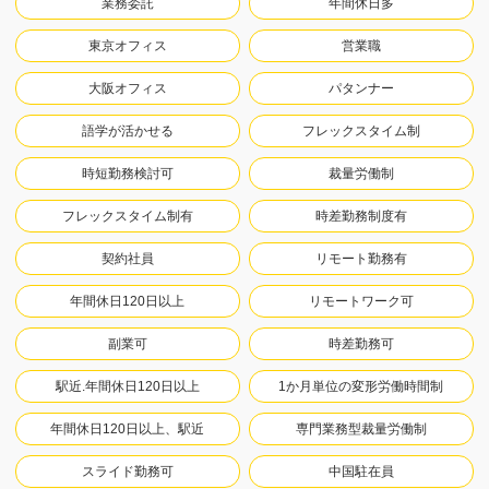
業務委託
年間休日多
東京オフィス
営業職
大阪オフィス
パタンナー
語学が活かせる
フレックスタイム制
時短勤務検討可
裁量労働制
フレックスタイム制有
時差勤務制度有
契約社員
リモート勤務有
年間休日120日以上
リモートワーク可
副業可
時差勤務可
駅近.年間休日120日以上
1か月単位の変形労働時間制
年間休日120日以上、駅近
専門業務型裁量労働制
スライド勤務可
中国駐在員