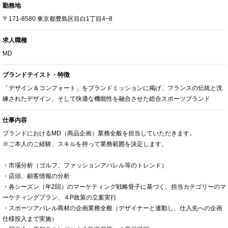
勤務地
〒171-8580 東京都豊島区目白1丁目4−8
求人職種
MD
ブランドテイスト・特徴
「デザイン＆コンフォート」をブランドミッションに掲げ、フランスの伝統と洗
練されたデザイン、そして快適な機能性を融合させた総合スポーツブランド
仕事内容
ブランドにおけるMD（商品企画）業務全般を担当していただきます。
※ご本人のご経験、スキルを持って業務範囲を決定します。
・市場分析（ゴルフ、ファッションアパレル等のトレンド）
・店頭、顧客情報の分析
・各シーズン（年2回）のマーケティング戦略骨子に基づく、担当カテゴリーのマ
ーケティングプラン、４P政策の立案実行
・スポーツアパレル商材の企画業務全般（デザイナーと連動し、仕入先への企画
仕様投入まで実施）