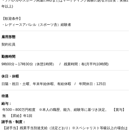
・アパレルやスポーツ関連のMDまたはマーケティング経験のある方(目安：実務2
年以上)
【歓迎条件】
・レディースアパレル（スポーツ含）経験者
雇用形態
契約社員
勤務時間
9時00分～17時30分（休憩1時間） / 残業時間：有(月平均10時間)
休日・休暇
日陽・祝日・土曜、年末年始休暇、有給休暇 / 年間休日：125日
待遇
給与：
年500～800万円程度 ※本人の職歴、能力、経験等に基づき決定。 【賞与】
無 【昇給】年1回
諸手当・制度：
【諸手当】残業手当別途支給（法定どおり）※スペシャリスト等級以上の場合は