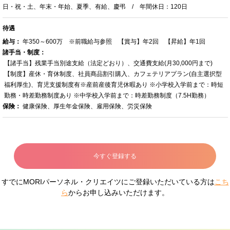
日・祝・土、年末・年始、夏季、有給、慶弔 / 年間休日：120日
待遇
給与：
年350～600万 ※前職給与参照 【賞与】年2回 【昇給】年1回
諸手当・制度：
【諸手当】残業手当別途支給（法定どおり）、交通費支給(月30,000円まで)
【制度】産休・育休制度、社員商品割引購入、カフェテリアプラン(自主選択型
福利厚生)、育児支援制度有※産前産後育児休暇あり ※小学校入学前まで：時短
勤務・時差勤務制度あり ※中学校入学前まで：時差勤務制度（7.5H勤務）
保険：
健康保険、厚生年金保険、雇用保険、労災保険
今すぐ登録する
すでにMORIパーソネル・クリエイツにご登録いただいている方は
こち
ら
からお申し込みいただけます。