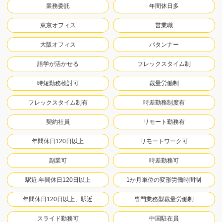
業務委託
年間休日多
東京オフィス
営業職
大阪オフィス
パタンナー
語学が活かせる
フレックスタイム制
時短勤務検討可
裁量労働制
フレックスタイム制有
時差勤務制度有
契約社員
リモート勤務有
年間休日120日以上
リモートワーク可
副業可
時差勤務可
駅近.年間休日120日以上
1か月単位の変形労働時間制
年間休日120日以上、駅近
専門業務型裁量労働制
スライド勤務可
中国駐在員