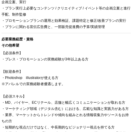
企画立案、実行
・プラン実行上必要なコンテンツ / クリエイティブ / イベント等の企画立案と進行
手配、制作監修
・プロモーションプランの運用と効果検証、課題特定と修正/改善プランの実行
・プランに関わる宣伝広告費と、一部販売促進費の予算/実績管理
必要業務経歴・資格
その他希望
【必須条件】
・プレス・プロモーションの実務経験が3年以上ある方
【歓迎条件】
・Photoshop illustratorが使える方
※アパレルでの実務経験者優遇します。
【必須スキル】
・MD、バイヤー、ECリテール、店舗と幅広くコミュニケーションが取れる方
・マーケティング領域（デジタル含む）における、広範な知識と実践力がある方
・業界、マーケットからトレンドや傾向を組みとれる情報収集力やソースをお持
ちの方
・短期的な視点だけではなく、中長期的なビジョナリー視点を持てる方