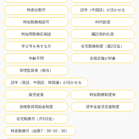
時差出勤可
語学（中国語）が活かせる
時短勤務相談可
40代歓迎
時短間勤務応相談
嘱託契約社員
学士号を有する方
在宅勤務制度（週2日迄）
年齢不問
全国店舗が対象
管理監督者（相当）
語学（英語、中国語、韓国儀）が活かせる
販売促進
時短勤務制度有
資格取得奨励金制度
奨学金返済支援制度
在宅勤務可（月5日迄）
時差勤務可（始業7：30~10：30）