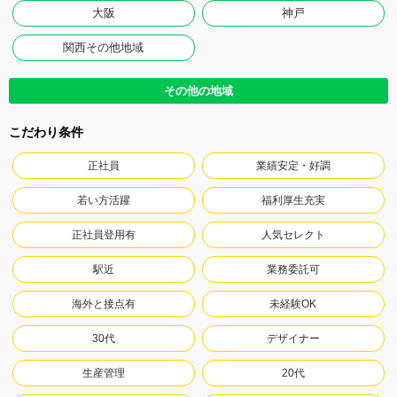
大阪
神戸
関西その他地域
その他の地域
こだわり条件
正社員
業績安定・好調
若い方活躍
福利厚生充実
正社員登用有
人気セレクト
駅近
業務委託可
海外と接点有
未経験OK
30代
デザイナー
生産管理
20代