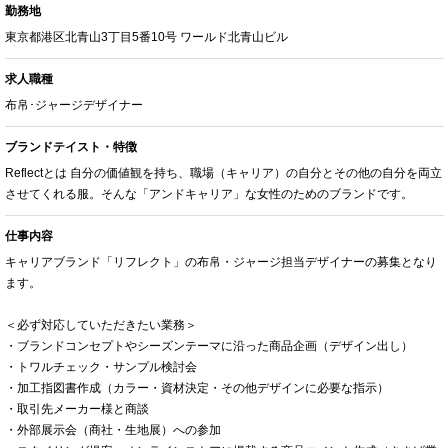
勤務地
東京都港区北青山3丁目5番10号 ワールド北青山ビル
求人職種
布帛･ジャージデザイナー
ブランドテイスト・特徴
Reflectとは 自分の価値観を持ち、職場（キャリア）の自分とその他の自分を両立
させてくれる服。そんな「アンドキャリア」な女性のためのブランドです。
仕事内容
キャリアブランド「リフレクト」の布帛・ジャージ担当デザイナーの募集となり
ます。
＜必ず対応していただきたい業務＞
・ブランドコンセプトやシーズンテーマに沿った商品企画（デザイン出し）
・トワルチェック・サンプル検討会
・加工指図書作成（カラー・資材決定・その他デザインに必要な指示）
・取引先メーカー様と商談
・外部展示会（商社・生地展）への参加