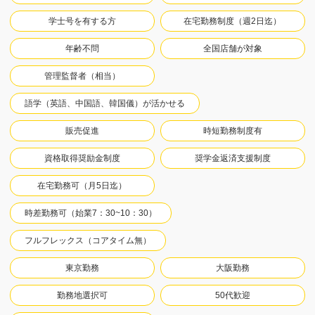
学士号を有する方
在宅勤務制度（週2日迄）
年齢不問
全国店舗が対象
管理監督者（相当）
語学（英語、中国語、韓国儀）が活かせる
販売促進
時短勤務制度有
資格取得奨励金制度
奨学金返済支援制度
在宅勤務可（月5日迄）
時差勤務可（始業7：30~10：30）
フルフレックス（コアタイム無）
東京勤務
大阪勤務
勤務地選択可
50代歓迎