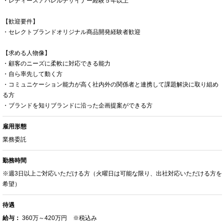
・レディースアパレルデザイナー経験５年以上
【歓迎要件】
・セレクトブランドオリジナル商品開発経験者歓迎
【求める人物像】
・顧客のニーズに柔軟に対応できる能力
・自ら率先して動く方
・コミュニケーション能力が高く社内外の関係者と連携して課題解決に取り組め
る方
・ブランドを知りブランドに沿った企画提案ができる方
雇用形態
業務委託
勤務時間
※週3日以上ご対応いただける方（火曜日は可能な限り、出社対応いただける方を
希望）
待遇
給与：
360万～420万円 ※税込み