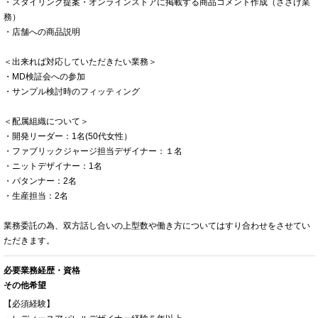
・スタイリング提案・オンラインストアに掲載する商品コメント作成（ささげ業
務）
・店舗への商品説明
＜出来れば対応していただきたい業務＞
・MD検証会への参加
・サンプル検討時のフィッティング
＜配属組織について＞
・開発リーダー：1名(50代女性）
・ファブリックジャージ担当デザイナー：１名
・ニットデザイナー：1名
・パタンナー：2名
・生産担当：2名
業務委託の為、双方話し合いの上型数や働き方についてはすり合わせをさせてい
ただきます。
必要業務経歴・資格
その他希望
【必須経験】