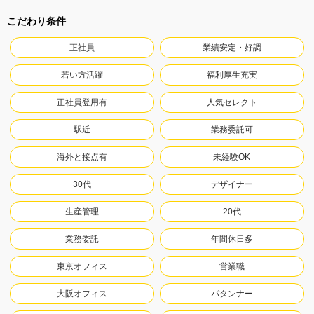
こだわり条件
正社員
業績安定・好調
若い方活躍
福利厚生充実
正社員登用有
人気セレクト
駅近
業務委託可
海外と接点有
未経験OK
30代
デザイナー
生産管理
20代
業務委託
年間休日多
東京オフィス
営業職
大阪オフィス
パタンナー