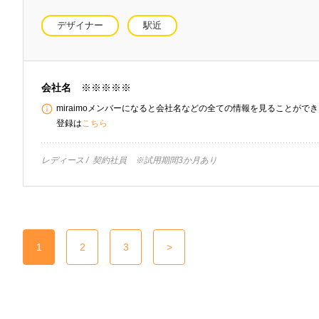
デザイナー
駅近
会社名
※※※※※
miraimoメンバーになると会社名などの全ての情報を見ることができま
登録は
こちら
レディース
契約社員 ※試用期間3か月あり
1
2
3
>