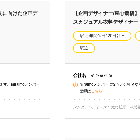
業先に向けた企画デ
【企画デザイナー/東心斎橋
スカジュアル衣料デザイナー
駅近.年間休日120日以上
駅近
会社名
※※※※※
す。miraimoメンバー
miraimoメンバーになると会社名
登録は
こちら
メンズ、レディース
契約社員 ※試用