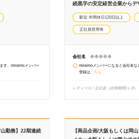
続黒字の安定経営企業からデ
駅近.年間休日120日以上
正社員登用有
会社名
※※※※※
す。miraimoメンバー
miraimoメンバーになると会社名
登録は
こちら
レディース
正社員（試用期間3ヶ月）
山勤務】22期連続
【商品企画/大阪もしくは岡