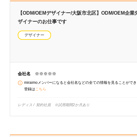
【ODM/OEMデザイナー/大阪市北区】ODM/OEM企
ザイナーのお仕事です
デザイナー
会社名
※※※※※
miraimoメンバーになると会社名などの全ての情報を見ることができま
登録は
こちら
レディス
契約社員 ※試用期間2か月あり