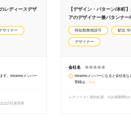
アのレディースデザ
【デザイン・パターン/本町
アのデザイナー兼パタンナー
デザイナー
時短勤務相談可
駅近.年
デザイナー
会社名
※※※※※
す。miraimoメンバー
miraimoメンバーになると会社名
登録は
こちら
レディース
契約社員 ※試用期間3か
ばほぼ正社員登用