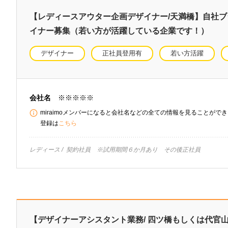
【レディースアウター企画デザイナー/天満橋】自社
イナー募集（若い方が活躍している企業です！）
デザイナー
正社員登用有
若い方活躍
会社名
※※※※※
miraimoメンバーになると会社名などの全ての情報を見ることができま
登録は
こちら
レディース
契約社員 ※試用期間６か月あり その後正社員
【デザイナーアシスタント業務/ 四ツ橋もしくは代官山