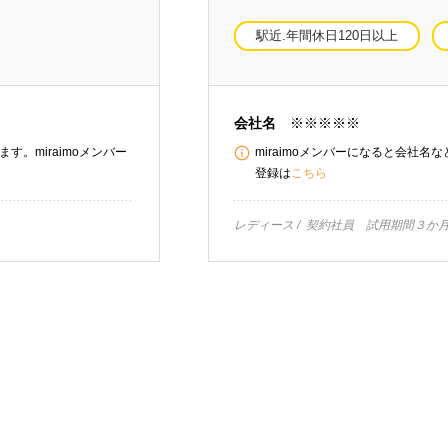
駅近.年間休日120日以上
会社名
※※※※※
す。miraimoメンバー
miraimoメンバーになると会社名
登録は
こちら
レディース
契約社員 試用期間３か