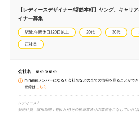
【レディースデザイナー/堺筋本町】ヤング、キャリ
イナー募集
駅近.年間休日120日以上
20代
30代
正社員
会社名
※※※※※
miraimoメンバーになると会社名などの全ての情報を見ることができま
登録は
こちら
レディース
契約社員 試用期間：有(6カ月)その後通常通りの業務をこなしていれ