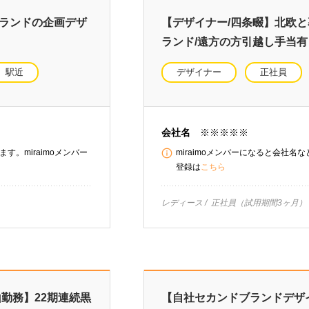
ブランドの企画デザ
【デザイナー/四条畷】北欧
ランド/遠方の方引越し手当有
駅近
デザイナー
正社員
会社名
※※※※※
す。miraimoメンバー
miraimoメンバーになると会社名
登録は
こちら
レディース
正社員（試用期間3ヶ月）
勤務】22期連続黒
【自社セカンドブランドデザイ