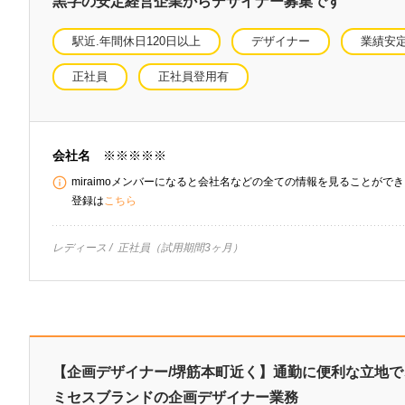
黒字の安定経営企業からデザイナー募集です
駅近.年間休日120日以上
デザイナー
業績安
正社員
正社員登用有
会社名
※※※※※
miraimoメンバーになると会社名などの全ての情報を見ることができま
登録は
こちら
レディース
正社員（試用期間3ヶ月）
【企画デザイナー/堺筋本町近く】通勤に便利な立地
ミセスブランドの企画デザイナー業務