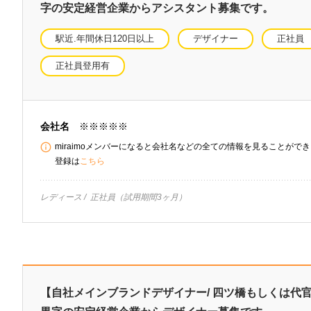
字の安定経営企業からアシスタント募集です。
駅近.年間休日120日以上
デザイナー
正社員
正社員登用有
会社名
※※※※※
miraimoメンバーになると会社名などの全ての情報を見ることができま
登録は
こちら
レディース
正社員（試用期間3ヶ月）
【自社メインブランドデザイナー/ 四ツ橋もしくは代官