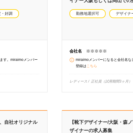
イナー大阪もしくは岡山での
定・好調
勤務地選択可
デザイナ
会社名
※※※※※
す。miraimoメンバー
miraimoメンバーになると会社名
登録は
こちら
レディース
正社員（試用期間3ヶ月）
で、自社オリジナル
【靴下デザイナー/大阪・森
ザイナーの求人募集