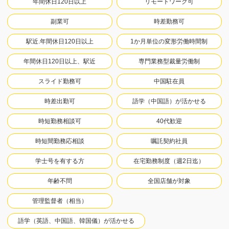
年間休日120日以上
リモートワーク可
副業可
時差勤務可
駅近.年間休日120日以上
1か月単位の変形労働時間制
年間休日120日以上、駅近
専門業務型裁量労働制
スライド勤務可
中国駐在員
時差出勤可
語学（中国語）が活かせる
時短勤務相談可
40代歓迎
時短間勤務応相談
嘱託契約社員
学士号を有する方
在宅勤務制度（週2日迄）
年齢不問
全国店舗が対象
管理監督者（相当）
語学（英語、中国語、韓国儀）が活かせる