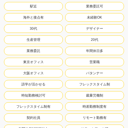
駅近
業務委託可
海外と接点有
未経験OK
30代
デザイナー
生産管理
20代
業務委託
年間休日多
東京オフィス
営業職
大阪オフィス
パタンナー
語学が活かせる
フレックスタイム制
時短勤務検討可
裁量労働制
フレックスタイム制有
時差勤務制度有
契約社員
リモート勤務有