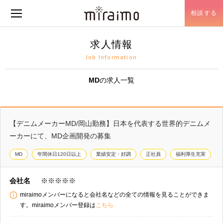
相談する
メニュー開閉
求人情報
Job Information
MD
の求人一覧
【デニムメーカーMD/岡山勤務】日本を代表する世界的デニムメ
ーカーにて、MD企画開発の募集
MD
年間休日120日以上
業績安定・好調
正社員
福利厚生充実
会社名
※※※※※
miraimoメンバーになると会社名などの全ての情報を見ることができま
す。miraimoメンバー登録は
こちら