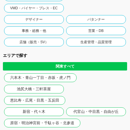
VMD・バイヤー・プレス・EC
デザイナー
パタンナー
事務・総務・他
営業・DB
店舗（販売・SV）
生産管理・品質管理
エリアで探す
関東すべて
六本木・青山一丁目・赤坂・虎ノ門
池尻大橋・三軒茶屋
恵比寿・広尾・目黒・五反田
新宿・代々木
代官山・中目黒・自由が丘
原宿・明治神宮前・千駄ヶ谷・北参道