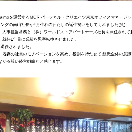
raimoを運営するMORIパーソネル・クリエイツ東京オフィスマネージ
ングの南山社長が4月生れのわたしの誕生祝いをしてくれました(笑)
人事担当常務と（株）ワールドストアパートナーズ社長を兼任されており
、就任1年目に業績を黒字転換させました。
年退任されました。
、既存の社員のモチベーションを高め、役割を持たせて 組織全体の意識
ながる尊い経営戦略だと感じます。