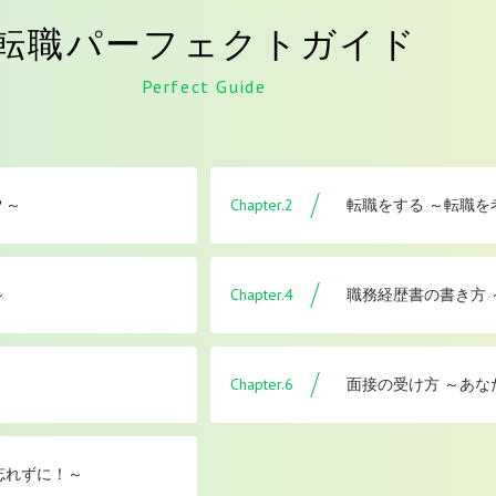
転職パーフェクトガイド
Perfect Guide
Chapter.2
？～
転職をする ～転職
Chapter.4
～
職務経歴書の書き方
Chapter.6
面接の受け方 ～あな
忘れずに！～