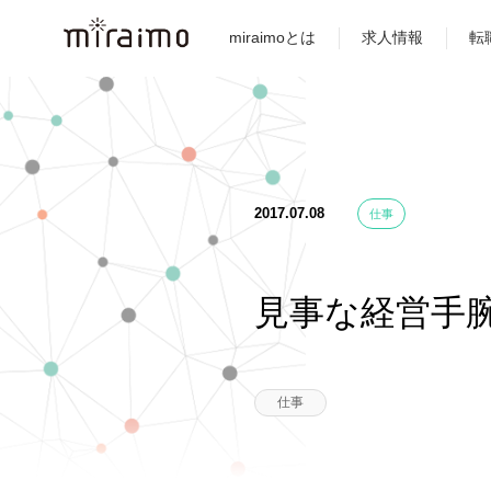
miraimoとは
求人情報
転
2017.07.08
仕事
見事な経営手
仕事