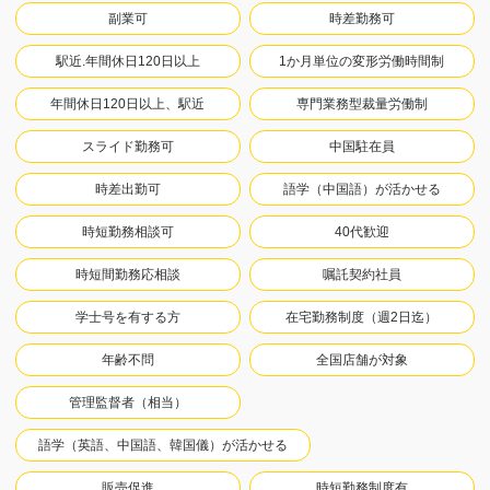
副業可
時差勤務可
駅近.年間休日120日以上
1か月単位の変形労働時間制
年間休日120日以上、駅近
専門業務型裁量労働制
スライド勤務可
中国駐在員
時差出勤可
語学（中国語）が活かせる
時短勤務相談可
40代歓迎
時短間勤務応相談
嘱託契約社員
学士号を有する方
在宅勤務制度（週2日迄）
年齢不問
全国店舗が対象
管理監督者（相当）
語学（英語、中国語、韓国儀）が活かせる
販売促進
時短勤務制度有