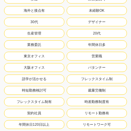
海外と接点有
未経験OK
30代
デザイナー
生産管理
20代
業務委託
年間休日多
東京オフィス
営業職
大阪オフィス
パタンナー
語学が活かせる
フレックスタイム制
時短勤務検討可
裁量労働制
フレックスタイム制有
時差勤務制度有
契約社員
リモート勤務有
年間休日120日以上
リモートワーク可