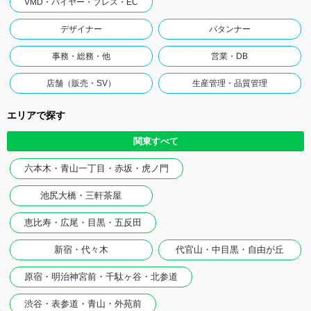
VMD・バイヤー・プレス・EC
デザイナー
パタンナー
事務・総務・他
営業・DB
店舗（販売・SV）
生産管理・品質管理
エリアで探す
関東すべて
六本木・青山一丁目・赤坂・虎ノ門
池尻大橋・三軒茶屋
恵比寿・広尾・目黒・五反田
新宿・代々木
代官山・中目黒・自由が丘
原宿・明治神宮前・千駄ヶ谷・北参道
渋谷・表参道・青山・外苑前